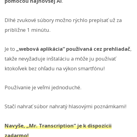
pomocou najnovšej AI
.
Dlhé zvukové súbory možno rýchlo prepísať už za
približne 1 minútu.
Je to
„webová aplikácia“ používaná cez prehliadač
,
takže nevyžaduje inštaláciu a môže ju používať
ktokoľvek bez ohľadu na výkon smartfónu!
Používanie je veľmi jednoduché.
Stačí nahrať súbor nahratý hlasovými poznámkami!
Navyše, „Mr. Transcription“ je k dispozícii
zadarmo!