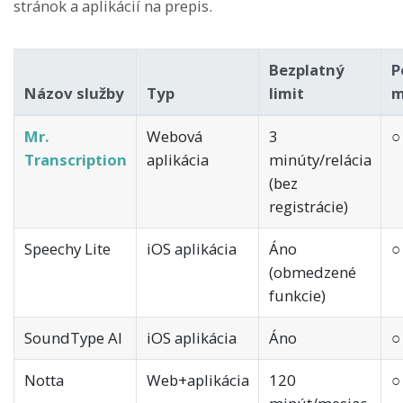
stránok a aplikácií na prepis.
Bezplatný
P
Názov služby
Typ
limit
m
Mr.
Webová
3
○
Transcription
aplikácia
minúty/relácia
(bez
registrácie)
Speechy Lite
iOS aplikácia
Áno
○
(obmedzené
funkcie)
SoundType AI
iOS aplikácia
Áno
○
Notta
Web+aplikácia
120
○