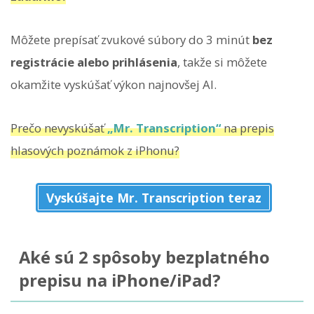
Môžete prepísať zvukové súbory do 3 minút
bez
registrácie alebo prihlásenia
, takže si môžete
okamžite vyskúšať výkon najnovšej AI.
Prečo nevyskúšať
„Mr. Transcription“
na prepis
hlasových poznámok z iPhonu?
Vyskúšajte Mr. Transcription teraz
Aké sú 2 spôsoby bezplatného
prepisu na iPhone/iPad?