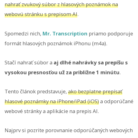
nahrať zvukový súbor z hlasových poznámok na
webovú stránku s prepisom AI
.
Spomedzi nich,
Mr. Transcription
priamo podporuje
formát hlasových poznámok iPhonu (m4a).
Stačí nahrať súbor a
aj dlhé nahrávky sa prepíšu s
vysokou presnosťou už za približne 1 minútu
.
Tento článok predstavuje,
ako bezplatne prepísať
hlasové poznámky na iPhone/iPad (iOS)
a odporúčané
webové stránky a aplikácie na prepis AI.
Najprv si pozrite porovnanie odporúčaných webových