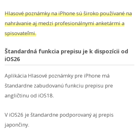
Hlasové poznámky na iPhone sú široko používané na
nahrávanie aj medzi profesionálnymi anketármi a
spisovateľmi.
Štandardná funkcia prepisu je k dispozícii od
iOS26
Aplikácia Hlasové poznámky pre iPhone má
štandardne zabudovanú funkciu prepisu pre
angličtinu od iOS18.
V iOS26 je štandardne podporovaný aj prepis
japončiny.