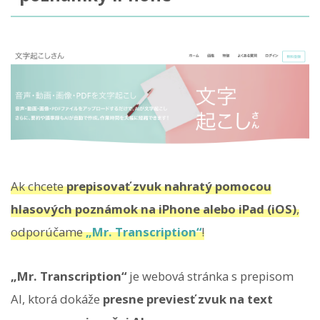
Ak chcete
prepisovať zvuk nahratý pomocou
hlasových poznámok na iPhone alebo iPad (iOS)
,
odporúčame
„Mr. Transcription“
!
„Mr. Transcription“
je webová stránka s prepisom
AI, ktorá dokáže
presne previesť zvuk na text