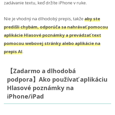
zadávanie textu, keď držíte iPhone v ruke.
Nie je vhodný na dlhodobý prepis, takže
aby ste
predišli chybám, odporúča sa nahrávať pomocou
aplikácie Hlasové poznámky a prevádzať text
pomocou webovej stránky alebo aplikácie na
prepis AI
.
【Zadarmo a dlhodobá
podpora】Ako používať aplikáciu
Hlasové poznámky na
iPhone/iPad