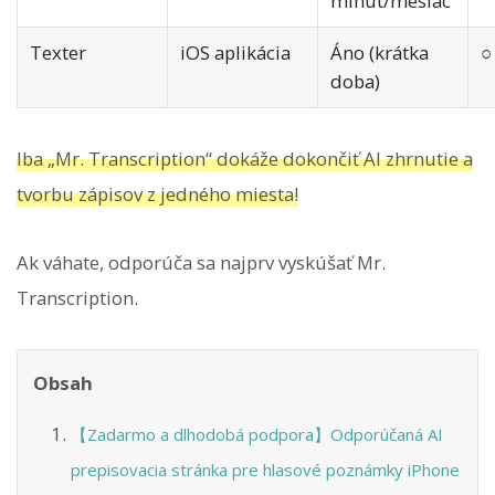
minút/mesiac
Texter
iOS aplikácia
Áno (krátka
○
doba)
Iba „Mr. Transcription“ dokáže dokončiť AI zhrnutie a
tvorbu zápisov z jedného miesta!
Ak váhate, odporúča sa najprv vyskúšať Mr.
Transcription.
Obsah
【Zadarmo a dlhodobá podpora】Odporúčaná AI
prepisovacia stránka pre hlasové poznámky iPhone