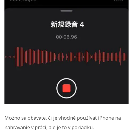
Možno sa obávate, či je vhodné používať iPhone na
nahrávanie v práci, ale je to v poriadku.