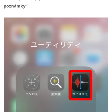
poznámky“
.