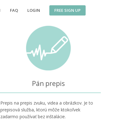
FREE SIGN UP
I
FAQ
LOGIN
Pán prepis
Prepis na prepis zvuku, videa a obrázkov. Je to
prepisová služba, ktorú môže ktokoľvek
zadarmo používať bez inštalácie.