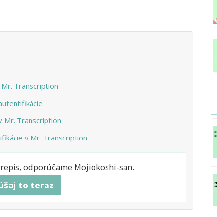
 Mr. Transcription
utentifikácie
v Mr. Transcription
fikácie v Mr. Transcription
prepis, odporúčame Mojiokoshi-san.
úšaj to teraz