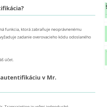
ifikácia?
stná funkcia, ktorá zabraňuje neoprávnenému
la vyžaduje zadanie overovacieho kódu odoslaného
áš účet.
autentifikáciu v Mr.
Mr. Transcription je veľmi jednoduché.