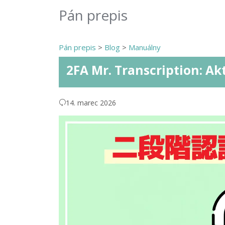
Pán prepis
Pán prepis
>
Blog
>
Manuálny
2FA Mr. Transcription: Ak
14. marec 2026