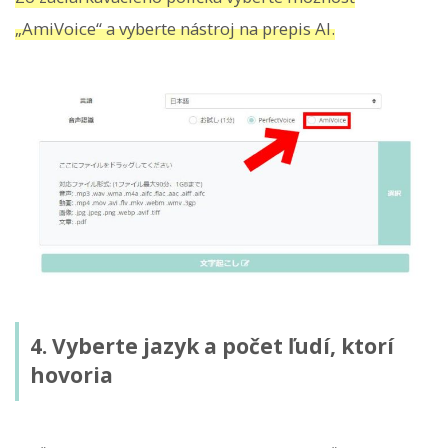
„AmiVoice“ a vyberte nástroj na prepis AI.
4. Vyberte jazyk a počet ľudí, ktorí
hovoria