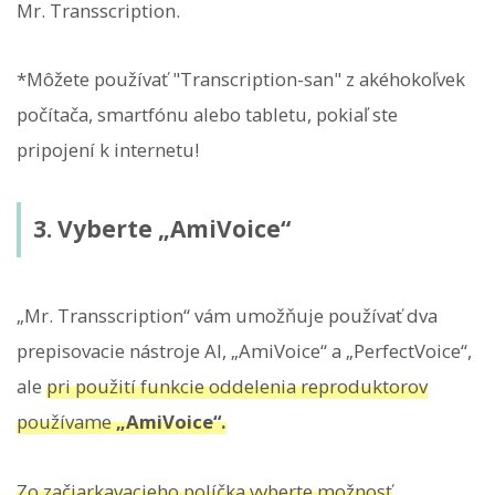
Mr. Transscription.
*Môžete používať "Transcription-san" z akéhokoľvek
počítača, smartfónu alebo tabletu, pokiaľ ste
pripojení k internetu!
3. Vyberte „AmiVoice“
„Mr. Transscription“ vám umožňuje používať dva
prepisovacie nástroje AI, „AmiVoice“ a „PerfectVoice“,
ale
pri použití funkcie oddelenia reproduktorov
používame
„AmiVoice“.
Zo začiarkavacieho políčka vyberte možnosť