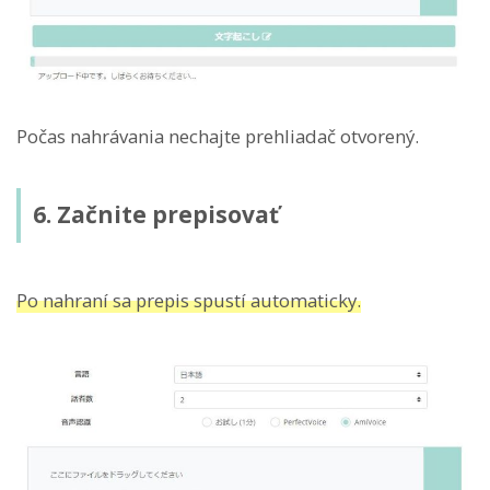
Počas nahrávania nechajte prehliadač otvorený.
6. Začnite prepisovať
Po nahraní sa prepis spustí automaticky.