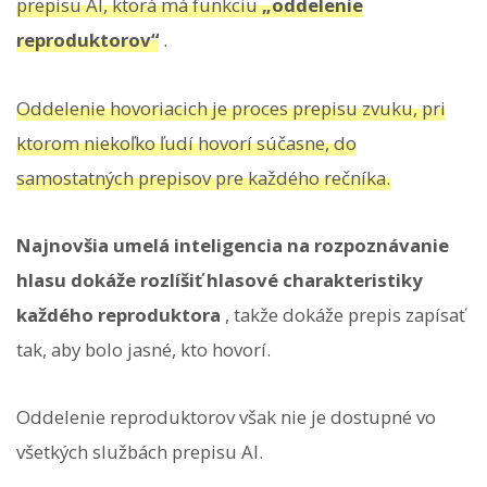
prepisu AI, ktorá má funkciu
„oddelenie
reproduktorov“
.
Oddelenie hovoriacich je proces prepisu zvuku, pri
ktorom niekoľko ľudí hovorí súčasne, do
samostatných prepisov pre každého rečníka.
Najnovšia umelá inteligencia na rozpoznávanie
hlasu dokáže rozlíšiť hlasové charakteristiky
každého reproduktora
, takže dokáže prepis zapísať
tak, aby bolo jasné, kto hovorí.
Oddelenie reproduktorov však nie je dostupné vo
všetkých službách prepisu AI.