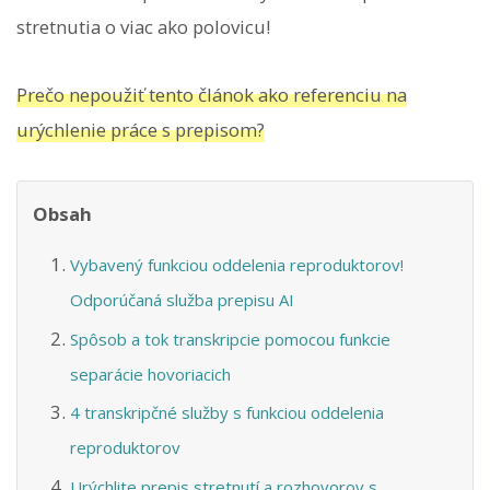
stretnutia o viac ako polovicu!
Prečo nepoužiť tento článok ako referenciu na
urýchlenie práce s prepisom?
Obsah
Vybavený funkciou oddelenia reproduktorov!
Odporúčaná služba prepisu AI
Spôsob a tok transkripcie pomocou funkcie
separácie hovoriacich
4 transkripčné služby s funkciou oddelenia
reproduktorov
Urýchlite prepis stretnutí a rozhovorov s