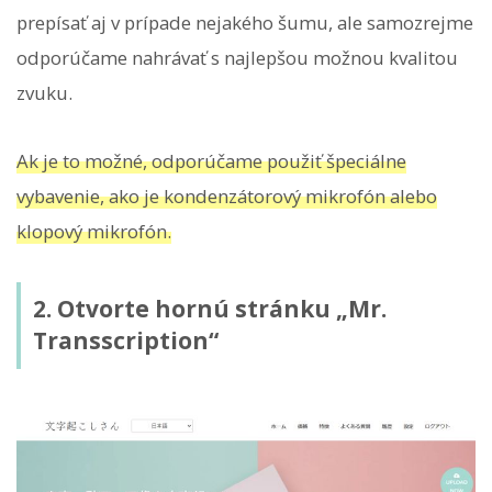
prepísať aj v prípade nejakého šumu, ale samozrejme
odporúčame nahrávať s najlepšou možnou kvalitou
zvuku.
Ak je to možné, odporúčame použiť špeciálne
vybavenie, ako je kondenzátorový mikrofón alebo
klopový mikrofón.
2. Otvorte hornú stránku „Mr.
Transscription“