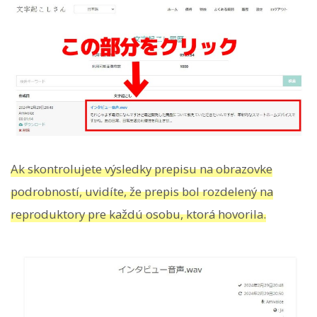
Ak skontrolujete výsledky prepisu na obrazovke
podrobností, uvidíte, že prepis bol rozdelený na
reproduktory pre každú osobu, ktorá hovorila.