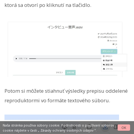
ktorá sa otvorí po kliknutí na tlačidlo.
Potom si môžete stiahnuť výsledky prepisu oddelené
reproduktormi vo formáte textového súboru.
Naša stránka používa súbory cookie. Podrobnosti o používaní súborov
OK
cookie nájdete v časti „
Zásady ochrany osobných údajov
“.