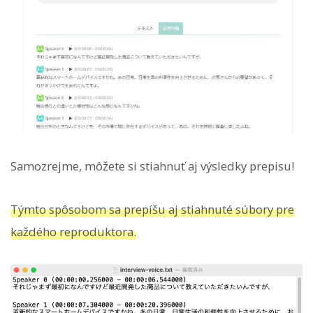
Samozrejme, môžete si stiahnuť aj výsledky prepisu!
Týmto spôsobom sa prepíšu aj stiahnuté súbory pre
každého reproduktora.