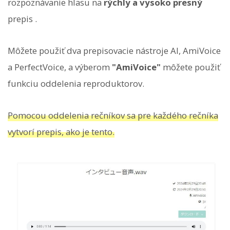
rozpoznávanie hlasu na
rýchly a vysoko presný
prepis .
Môžete použiť dva prepisovacie nástroje AI, AmiVoice
a PerfectVoice, a výberom
"AmiVoice"
môžete použiť
funkciu oddelenia reproduktorov.
Pomocou oddelenia rečníkov sa pre každého rečníka
vytvorí prepis, ako je tento.