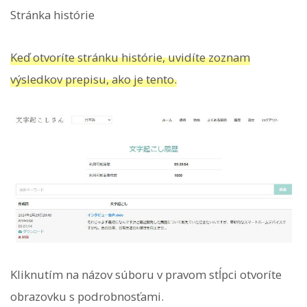
Stránka histórie
Keď otvoríte stránku histórie, uvidíte zoznam
výsledkov prepisu, ako je tento.
Kliknutím na názov súboru v pravom stĺpci otvoríte
obrazovku s podrobnosťami.