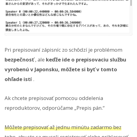
Pri prepisovaní zápisníc zo schôdzí je problémom
bezpečnosť
, ale
keďže ide o prepisovaciu službu
vyrobenú v Japonsku, môžete si byť v tomto
ohľade istí
.
Ak chcete prepisovať pomocou oddelenia
reproduktorov, odporúčame „Prepis pán.“
Môžete prepisovať až jednu minútu zadarmo bez
toho, aby ste sa museli registrovať alebo prihlasovať,