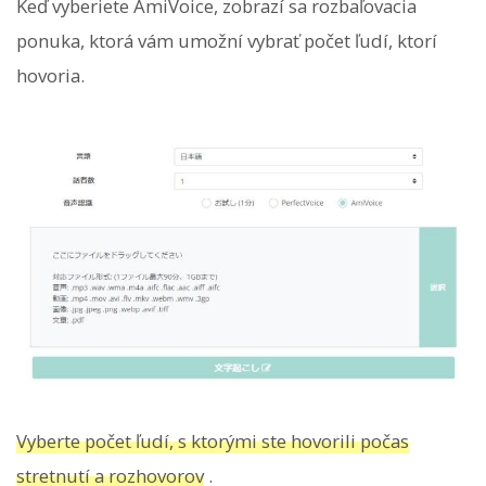
Keď vyberiete AmiVoice, zobrazí sa rozbaľovacia
ponuka, ktorá vám umožní vybrať počet ľudí, ktorí
hovoria.
Vyberte počet ľudí, s ktorými ste hovorili počas
stretnutí a rozhovorov
.