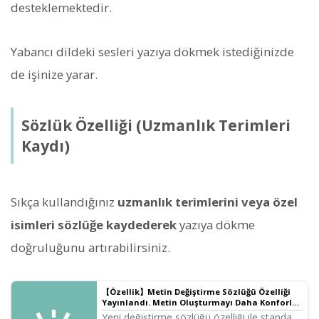
desteklemektedir.
Yabancı dildeki sesleri yazıya dökmek istediğinizde
de işinize yarar.
Sözlük Özelliği (Uzmanlık Terimleri
Kaydı)
Sıkça kullandığınız
uzmanlık terimlerini veya özel
isimleri sözlüğe kaydederek
yazıya dökme
doğruluğunu artırabilirsiniz.
【Özellik】Metin Değiştirme Sözlüğü Özelliği
Yayınlandı. Metin Oluşturmayı Daha Konforlu
Hale Getirin!
Yeni değiştirme sözlüğü özelliği ile standart