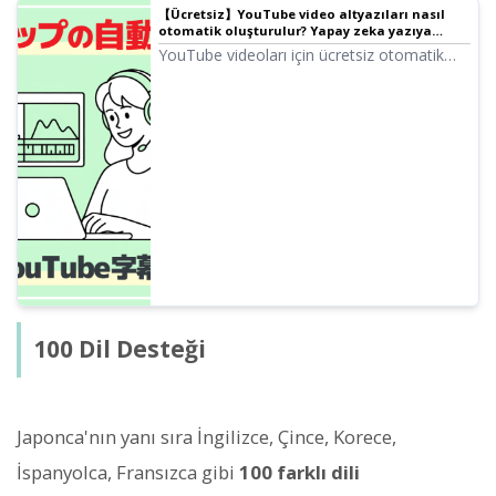
【Ücretsiz】YouTube video altyazıları nasıl
otomatik oluşturulur? Yapay zeka yazıya
dökme ile kolayca altyazı ekleme
YouTube videoları için ücretsiz otomatik
altyazı oluşturma yöntemini açıklıyoruz.
Yapay zeka yazıya dökme ile SRT dosyası
oluşturma ve Premiere Pro, DaVinci
Resolve, YouTube'a ekleme adımlarını
görsellerle detaylıca tanıtıyoruz.
100 Dil Desteği
Japonca'nın yanı sıra İngilizce, Çince, Korece,
İspanyolca, Fransızca gibi
100 farklı dili