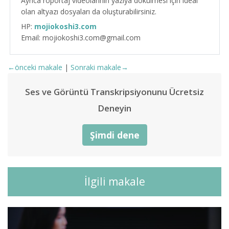
Ayrıca röportaj videolarının yazıya dökülmesi için ideal
olan altyazı dosyaları da oluşturabilirsiniz.
HP:
mojiokoshi3.com
Email: mojiokoshi3.com@gmail.com
←önceki makale
|
Sonraki makale→
Ses ve Görüntü Transkripsiyonunu Ücretsiz
Deneyin
Şimdi dene
İlgili makale