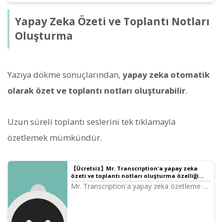
Yapay Zeka Özeti ve Toplantı Notları
Oluşturma
Yazıya dökme sonuçlarından,
yapay zeka otomatik
olarak özet ve toplantı notları oluşturabilir
.
Uzun süreli toplantı seslerini tek tıklamayla
özetlemek mümkündür.
【Ücretsiz】Mr. Transcription'a yapay zeka
özeti ve toplantı notları oluşturma özelliği
geldi! Kullanımı detaylıca açıklanıyor
Mr. Transcription'a yapay zeka özetleme ve
toplantı notları oluşturma özellikleri eklendi!
Bu özellik sayesinde, sesten yazıya dökülen
uzun metinleri kolayca özetleyebilirsiniz.