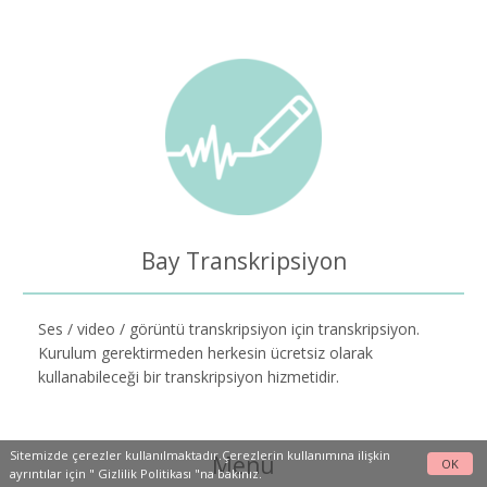
Bay Transkripsiyon
Ses / video / görüntü transkripsiyon için transkripsiyon.
Kurulum gerektirmeden herkesin ücretsiz olarak
kullanabileceği bir transkripsiyon hizmetidir.
Sitemizde çerezler kullanılmaktadır.Çerezlerin kullanımına ilişkin
Menü
OK
ayrıntılar için "
Gizlilik Politikası
"na bakınız.