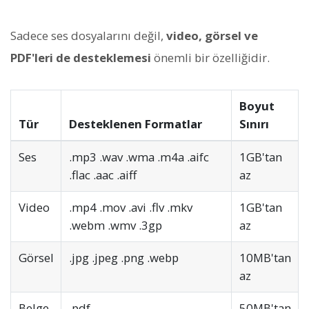
Sadece ses dosyalarını değil,
video, görsel ve
PDF'leri de desteklemesi
önemli bir özelliğidir.
Boyut
Tür
Desteklenen Formatlar
Sınırı
Ses
.mp3 .wav .wma .m4a .aifc
1GB'tan
.flac .aac .aiff
az
Video
.mp4 .mov .avi .flv .mkv
1GB'tan
.webm .wmv .3gp
az
Görsel
.jpg .jpeg .png .webp
10MB'tan
az
Belge
.pdf
50MB'tan