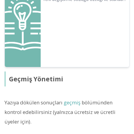
metin girişi ve yazım varyasyonlarının
düzeltilmesi kolaylaşıyor. Ürün adları,
uzmanlık terimleri ve şirketinize özel
terimler gibi kendi değiştirme kurallarınızı
güvenli bir şekilde yönetebilirsiniz. Metin
oluşturma verimliliğini artırmak için bu
özelliği mutlaka deneyin.
Geçmiş Yönetimi
Yazıya dökülen sonuçları
geçmiş
bölümünden
kontrol edebilirsiniz (yalnızca ücretsiz ve ücretli
üyeler için).