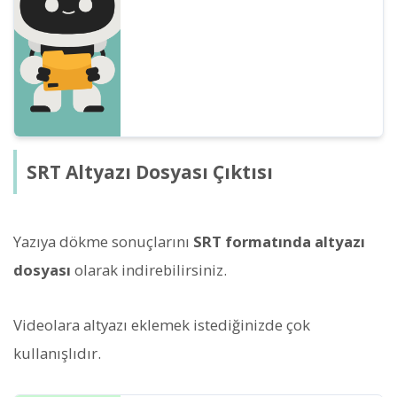
Toplantı notları da tek tuşla kolayca
oluşturulabilir! Günlük işlerinizi, öğreniminizi
ve bilgi düzenlemenizi daha sorunsuz hale
getirin...
SRT Altyazı Dosyası Çıktısı
Yazıya dökme sonuçlarını
SRT formatında altyazı
dosyası
olarak indirebilirsiniz.
Videolara altyazı eklemek istediğinizde çok
kullanışlıdır.