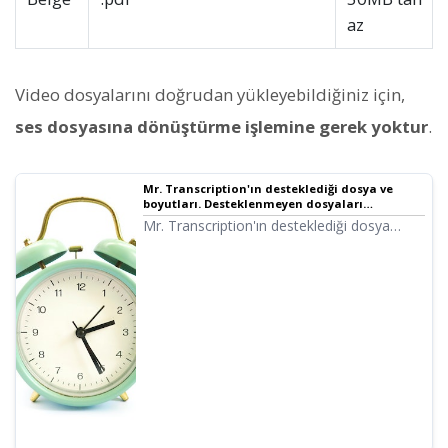
az
Video dosyalarını doğrudan yükleyebildiğiniz için,
ses dosyasına dönüştürme işlemine gerek yoktur
.
Mr. Transcription'ın desteklediği dosya ve
boyutları. Desteklenmeyen dosyaları
desteklenen hale getirme
Mr. Transcription'ın desteklediği dosya
türleri ve desteklenmeyen dosyalarla ne
yapılması gerektiği hakkında bilgi veriyoruz.