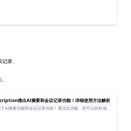
议记录
。
点。
nscription推出AI摘要和会议记录功能！详细使用方法解析
ption新增了AI摘要功能和会议记录功能！通过此功能，您可以轻松地对
进行摘要。会议记录也可以通过点击按钮轻松创建！日常工作、
加顺畅...