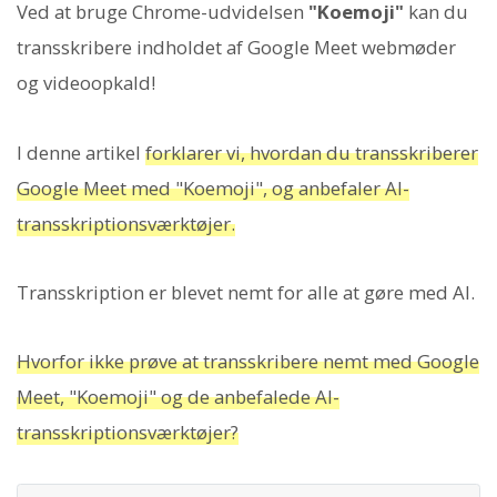
Ved at bruge Chrome-udvidelsen
"Koemoji"
kan du
transskribere indholdet af Google Meet webmøder
og videoopkald!
I denne artikel
forklarer vi, hvordan du transskriberer
Google Meet med "Koemoji", og anbefaler AI-
transskriptionsværktøjer.
Transskription er blevet nemt for alle at gøre med AI.
Hvorfor ikke prøve at transskribere nemt med Google
Meet, "Koemoji" og de anbefalede AI-
transskriptionsværktøjer?