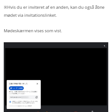
※Hvis du er inviteret af en anden, kan du også åbne
mødet via invitationslinket.
Mødeskærmen vises som vist.