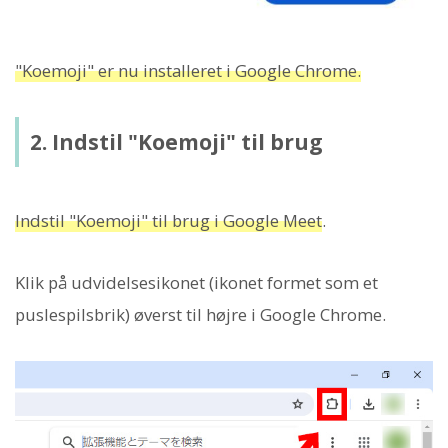
"Koemoji" er nu installeret i Google Chrome.
2. Indstil "Koemoji" til brug
Indstil "Koemoji" til brug i Google Meet
.
Klik på udvidelsesikonet (ikonet formet som et
puslespilsbrik) øverst til højre i Google Chrome.