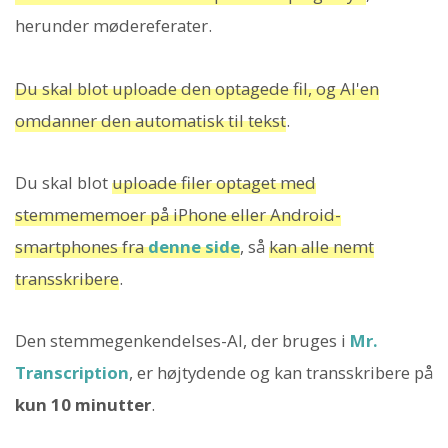
herunder mødereferater.
Du skal blot uploade den optagede fil, og AI'en
omdanner den automatisk til tekst
.
Du skal blot
uploade filer optaget med
stemmememoer på iPhone eller Android-
smartphones fra
denne side
, så
kan alle nemt
transskribere
.
Den stemmegenkendelses-AI, der bruges i
Mr.
Transcription
, er højtydende og kan transskribere på
kun 10 minutter
.