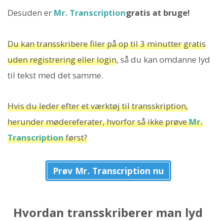
Desuden er
Mr. Transcription
gratis at bruge!
Du kan transskribere filer på op til 3 minutter gratis
uden registrering eller login
, så du kan omdanne lyd
til tekst med det samme.
Hvis du leder efter et værktøj til transskription,
herunder mødereferater, hvorfor så ikke prøve
Mr.
Transcription
først?
Prøv Mr. Transcription nu
Hvordan transskriberer man lyd