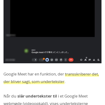
Google Meet har en funktion, der
transskriberer det,
der bliver sagt, som undertekster
.
Når du
slår undertekster til
i et Google Meet
webmøde (videoopkald), vises underteksterne