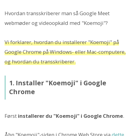
Hvordan transskriberer man så Google Meet
webmøder og videoopkald med "Koemoji"?
Vi forklarer, hvordan du installerer "Koemoji" på
Google Chrome på Windows- eller Mac-computere,
og hvordan du transskriberer.
1. Installer "Koemoji" i Google
Chrome
Først
installerer du "Koemoji" i Google Chrome
.
Åbn "Koemoji"-siden i Chrome Web Store via
dette