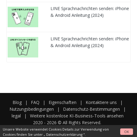
LINE Sprachnachrichten senden: iPhone
& Android Anleitung (2024)
LINE Sprachnachrichten senden: iPhone
& Android Anleitung (2024)
Blog
|
FAQ
|
Eigenschaften
|
Kontaktiere uns
|
Nutzungsbedingungen
|
Datenschutz-Bestimmungen
|
legal
|
Weitere kostenlose KI-Business-Tools ansehen
2020 -
2026
© All Rights Reserved.
Unsere Website verwendet Cookies Details zur Verwendung von
OK
Cookies finden Sie unter „
Datenschutzerklärung
“.