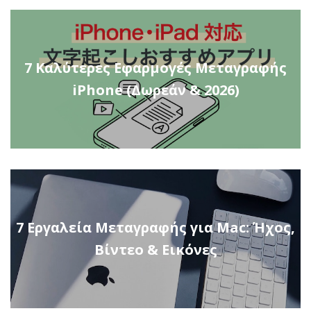
7 Καλύτερες Εφαρμογές Μεταγραφής
iPhone (Δωρεάν & 2026)
7 Εργαλεία Μεταγραφής για Mac: Ήχος,
Βίντεο & Εικόνες