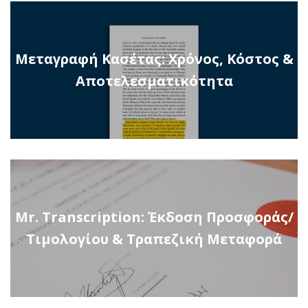
Μεταγραφή Κασέτας: Χρόνος, Κόστος &
Αποτελεσματικότητα
Mr. Transcription: Έκδοση Προσφοράς/
Τιμολογίου & Τραπεζική Μεταφορά