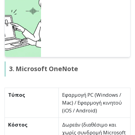
εισαγωγής του Google Docs, εξηγούμε
αναλυτικά πώς να κάνετε μεταγραφή σε
πραγματικό χρόνο, μετατροπή ηχητικών
δεδομένων σε κείμενο, πρακτικά
συσκέψεων web και εξαγωγή κειμένου
από εικόνες/PDF.
3. Microsoft OneNote
Τύπος
Εφαρμογή PC (Windows /
Mac) / Εφαρμογή κινητού
(iOS / Android)
Κόστος
Δωρεάν (διαθέσιμο και
χωρίς συνδρομή Microsoft