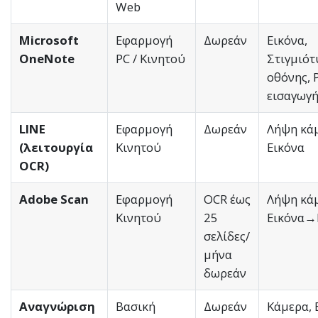
Web
Microsoft
Εφαρμογή
Δωρεάν
Εικόνα,
OneNote
PC / Κινητού
Στιγμιό
οθόνης, 
εισαγωγή
LINE
Εφαρμογή
Δωρεάν
Λήψη κάμ
(λειτουργία
Κινητού
Εικόνα
OCR)
Adobe Scan
Εφαρμογή
OCR έως
Λήψη κάμ
Κινητού
25
Εικόνα→
σελίδες/
μήνα
δωρεάν
Αναγνώριση
Βασική
Δωρεάν
Κάμερα, 