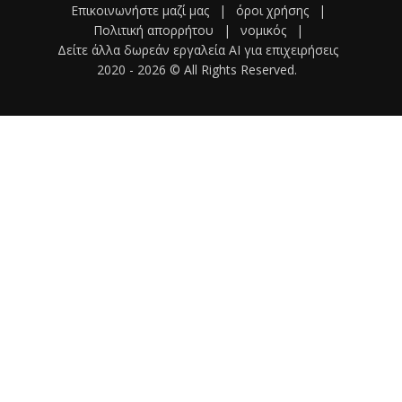
Επικοινωνήστε μαζί μας
|
όροι χρήσης
|
Πολιτική απορρήτου
|
νομικός
|
Δείτε άλλα δωρεάν εργαλεία AI για επιχειρήσεις
2020 -
2026
© All Rights Reserved.