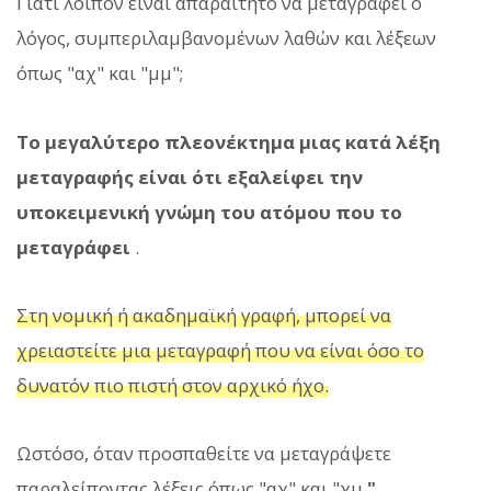
Γιατί λοιπόν είναι απαραίτητο να μεταγραφεί ο
λόγος, συμπεριλαμβανομένων λαθών και λέξεων
όπως "αχ" και "μμ";
Το μεγαλύτερο πλεονέκτημα μιας κατά λέξη
μεταγραφής είναι ότι εξαλείφει την
υποκειμενική γνώμη του ατόμου που το
μεταγράφει
.
Στη νομική ή ακαδημαϊκή γραφή, μπορεί να
χρειαστείτε μια μεταγραφή που να είναι όσο το
δυνατόν πιο πιστή στον αρχικό ήχο.
Ωστόσο, όταν προσπαθείτε να μεταγράψετε
παραλείποντας λέξεις όπως "αχ" και "χμ
",