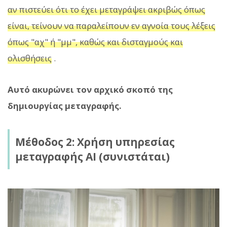
αν πιστεύει ότι το έχει μεταγράψει ακριβώς όπως
είναι, τείνουν να παραλείπουν εν αγνοία τους λέξεις
όπως "αχ" ή "μμ", καθώς και δισταγμούς και
ολισθήσεις
.
Αυτό ακυρώνει τον αρχικό σκοπό της
δημιουργίας μεταγραφής.
Μέθοδος 2: Χρήση υπηρεσίας
μεταγραφής AI (συνιστάται)