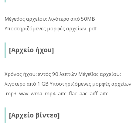
Μέγεθος αρχείου: λιγότερο από 50MB
Υποστηριζόμενες μορφές αρχείων .pdf
[Αρχείο ήχου]
Χρόνος ήχου: εντός 90 λεπτών Μέγεθος αρχείου:
λιγότερο από 1 GB Υποστηριζόμενες μορφές αρχείων
.mp3 .wav .wma .mp4 .aifc .flac .aac .aiff .aifc
[Αρχείο βίντεο]