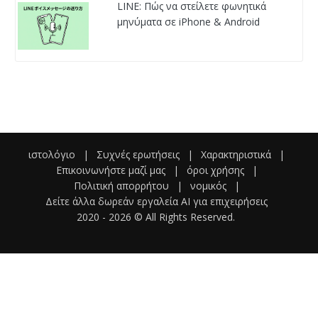
LINE: Πώς να στείλετε φωνητικά
μηνύματα σε iPhone & Android
ιστολόγιο
|
Συχνές ερωτήσεις
|
Χαρακτηριστικά
|
Επικοινωνήστε μαζί μας
|
όροι χρήσης
|
Πολιτική απορρήτου
|
νομικός
|
Δείτε άλλα δωρεάν εργαλεία AI για επιχειρήσεις
2020 -
2026
© All Rights Reserved.