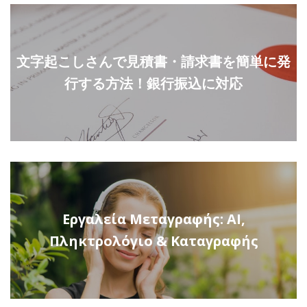
文字起こしさんで見積書・請求書を簡単に発
行する方法！銀行振込に対応
Εργαλεία Μεταγραφής: AI,
Πληκτρολόγιο & Καταγραφής