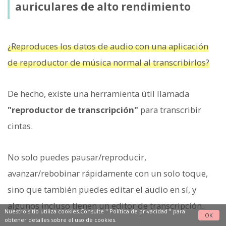
auriculares de alto rendimiento
¿Reproduces los datos de audio con una aplicación
de reproductor de música normal al transcribirlos?
De hecho, existe una herramienta útil llamada
"reproductor de transcripción"
para transcribir
cintas.
No solo puedes pausar/reproducir,
avanzar/rebobinar rápidamente con un solo toque,
sino que también puedes editar el audio en sí, y
algunos incluso tienen un editor de transcripción.
Nuestro sitio utiliza cookies.Consulte "
Política de privacidad
" para
OK
obtener detalles sobre el uso de cookies.