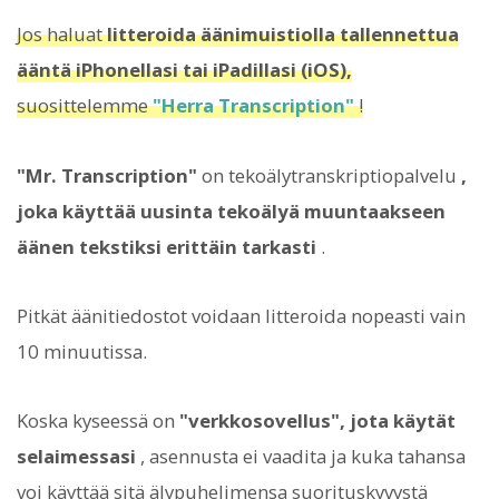
Jos haluat
litteroida äänimuistiolla tallennettua
ääntä iPhonellasi tai iPadillasi (iOS),
suosittelemme
"Herra Transcription"
!
"Mr. Transcription"
on tekoälytranskriptiopalvelu
,
joka käyttää uusinta tekoälyä muuntaakseen
äänen tekstiksi erittäin tarkasti
.
Pitkät äänitiedostot voidaan litteroida nopeasti vain
10 minuutissa.
Koska kyseessä on
"verkkosovellus", jota käytät
selaimessasi
, asennusta ei vaadita ja kuka tahansa
voi käyttää sitä älypuhelimensa suorituskyvystä