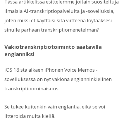
Tässä artikkelissa esittelemme joitain suositeltuja
ilmaisia ​​AI-transkriptiopalveluita ja -sovelluksia,
joten miksi et käyttäisi sitä viitteenä löytääksesi
sinulle parhaan transkriptiomenetelmän?
Vakiotranskriptiotoiminto saatavilla
englanniksi
iOS 18:sta alkaen iPhonen Voice Memos -
sovelluksessa on nyt vakiona englanninkielinen
transkriptioominaisuus.
Se tukee kuitenkin vain englantia, eikä se voi
litteroida muita kieliä.