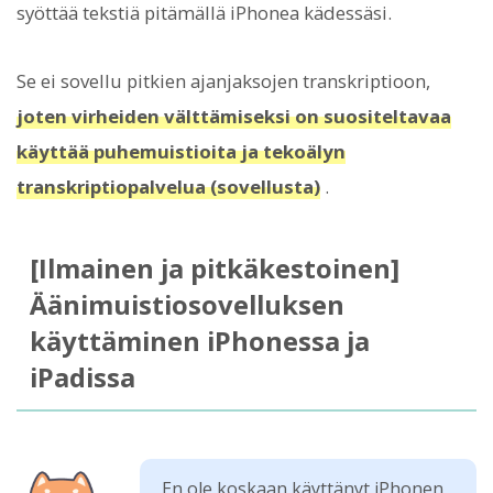
syöttää tekstiä pitämällä iPhonea kädessäsi.
Se ei sovellu pitkien ajanjaksojen transkriptioon,
joten virheiden välttämiseksi on suositeltavaa
käyttää puhemuistioita ja tekoälyn
transkriptiopalvelua (sovellusta)
.
[Ilmainen ja pitkäkestoinen]
Äänimuistiosovelluksen
käyttäminen iPhonessa ja
iPadissa
En ole koskaan käyttänyt iPhonen