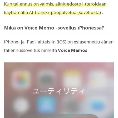
Kun tallennus on valmis, äänitiedosto litteroidaan
käyttämällä AI-transkriptiopalvelua (sovellusta)
.
Mikä on Voice Memo -sovellus iPhonessa?
iPhone- ja iPad-laitteisiin (iOS) on esiasennettu äänen
tallennussovellus nimeltä
Voice Memos
.