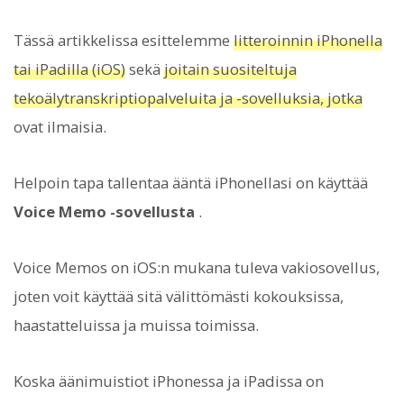
Tässä artikkelissa esittelemme
litteroinnin iPhonella
tai iPadilla (iOS)
sekä
joitain suositeltuja
tekoälytranskriptiopalveluita ja -sovelluksia, jotka
ovat ilmaisia.
Helpoin tapa tallentaa ääntä iPhonellasi on käyttää
Voice Memo -sovellusta
.
Voice Memos on iOS:n mukana tuleva vakiosovellus,
joten voit käyttää sitä välittömästi kokouksissa,
haastatteluissa ja muissa toimissa.
Koska äänimuistiot iPhonessa ja iPadissa on