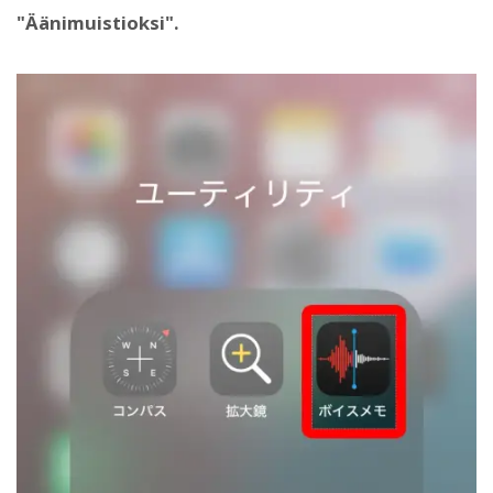
"Äänimuistioksi".