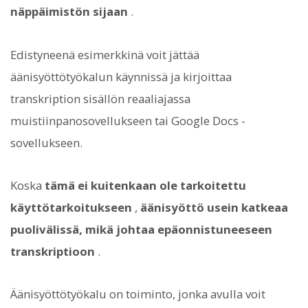
näppäimistön sijaan
.
Edistyneenä esimerkkinä voit jättää
äänisyöttötyökalun käynnissä ja kirjoittaa
transkription sisällön reaaliajassa
muistiinpanosovellukseen tai Google Docs -
sovellukseen.
Koska
tämä ei kuitenkaan ole tarkoitettu
käyttötarkoitukseen
,
äänisyöttö usein katkeaa
puolivälissä, mikä johtaa epäonnistuneeseen
transkriptioon
.
Äänisyöttötyökalu on toiminto, jonka avulla voit