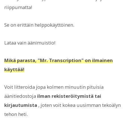
riippumatta!
Se on erittäin helppokäyttöinen.
Lataa vain äänimuistio!
Mikä parasta, "Mr. Transcription" on ilmainen
käyttää!
Voit litteroida jopa kolmen minuutin pituisia
äänitiedostoja
ilman rekisteröitymistä tai
kirjautumista
, joten voit kokea uusimman tekoälyn
tehon heti.