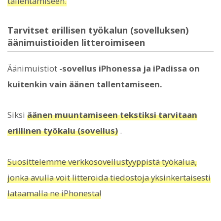
tallentamiseen.
Tarvitset erillisen työkalun (sovelluksen)
äänimuistioiden litteroimiseen
Äänimuistiot
-sovellus iPhonessa ja iPadissa on
kuitenkin vain äänen tallentamiseen.
Siksi
äänen muuntamiseen tekstiksi tarvitaan
erillinen työkalu (sovellus)
.
Suosittelemme verkkosovellustyyppistä työkalua,
jonka avulla voit litteroida tiedostoja yksinkertaisesti
lataamalla ne iPhonesta!