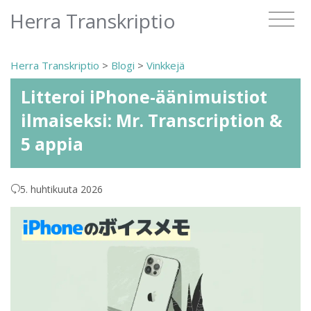
Herra Transkriptio
Herra Transkriptio
>
Blogi
>
Vinkkejä
Litteroi iPhone-äänimuistiot
ilmaiseksi: Mr. Transcription &
5 appia
5. huhtikuuta 2026