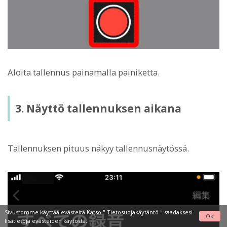
Aloita tallennus painamalla painiketta.
3. Näyttö tallennuksen aikana
Tallennuksen pituus näkyy tallennusnäytössä.
Sivustomme käyttää evästeitä Katso "
Tietosuojakäytäntö
" saadaksesi
OK
lisätietoja evästeiden käytöstä.