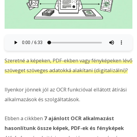
Szeretné a képeken, PDF-ekben vagy fényképeken lévő
szöveget szöveges adatokká alakítani (digitalizálni)?
Ilyenkor jönnek jól az OCR funkcióval ellátott átírási
alkalmazások és szolgáltatások.
Ebben a cikkben
7 ajánlott OCR alkalmazást
hasonlítunk össze képek, PDF-ek és fényképek