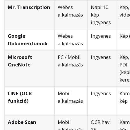
Mr. Transcription
Webes
Napi 10
Kép,
alkalmazás
kép
vide
ingyenes
Google
Webes
Ingyenes
Kép 
Dokumentumok
alkalmazás
Microsoft
PC / Mobil
Ingyenes
Kép,
OneNote
alkalmazás
PDF
(kép
kere
LINE (OCR
Mobil
Ingyenes
Kame
funkció)
alkalmazás
kép
Adobe Scan
Mobil
OCR havi
Kame
alkalmazás
25
kép