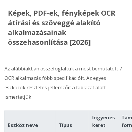
Képek, PDF-ek, fényképek OCR
átírási és szöveggé alakító
alkalmazásainak
összehasonlítása [2026]
Az alábbiakban összefoglaltuk a most bemutatott 7
OCR alkalmazás főbb specifikációit. Az egyes
eszközök részletes jellemzőit a táblázat alatt
ismertetjük.
Ingyenes
Tám
Eszköz neve
Típus
keret
for