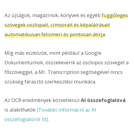
Az újságok, magazinok, könyvek és egyéb
függőleges
szövegek oszlopait, címsorait és képaláírásait
automatikusan felismeri és pontosan átírja
.
Míg más eszközök, mint például a Google
Dokumentumok, összekeverik az oszlopos szöveget a
főszöveggel, a Mr. Transcription segítségével nincs
szükség fárasztó szerkesztési munkára.
Az OCR eredmények közvetlenül
AI összefoglalóvá
is alakíthatók
(További információ az AI
összefoglalóról itt)
.