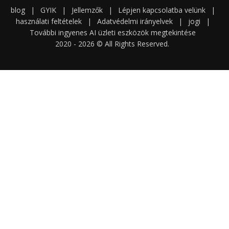
blog
|
GYIK
|
Jellemzők
|
Lépjen kapcsolatba velünk
|
használati feltételek
|
Adatvédelmi irányelvek
|
jogi
|
További ingyenes AI üzleti eszközök megtekintése
2020 -
2026
© All Rights Reserved.