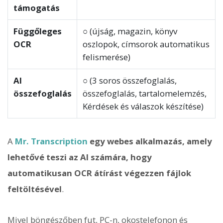
támogatás
Függőleges
○ (újság, magazin, könyv
OCR
oszlopok, címsorok automatikus
felismerése)
AI
○ (3 soros összefoglalás,
összefoglalás
összefoglalás, tartalomelemzés,
Kérdések és válaszok készítése)
A
Mr. Transcription
egy webes alkalmazás, amely
lehetővé teszi az AI számára, hogy
automatikusan OCR átírást végezzen fájlok
feltöltésével
.
Mivel böngészőben fut, PC-n, okostelefonon és