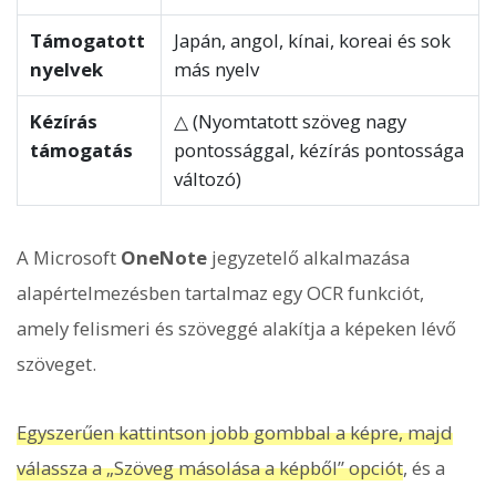
Támogatott
Japán, angol, kínai, koreai és sok
nyelvek
más nyelv
Kézírás
△ (Nyomtatott szöveg nagy
támogatás
pontossággal, kézírás pontossága
változó)
A Microsoft
OneNote
jegyzetelő alkalmazása
alapértelmezésben tartalmaz egy OCR funkciót,
amely felismeri és szöveggé alakítja a képeken lévő
szöveget.
Egyszerűen kattintson jobb gombbal a képre, majd
válassza a „Szöveg másolása a képből” opciót
, és a