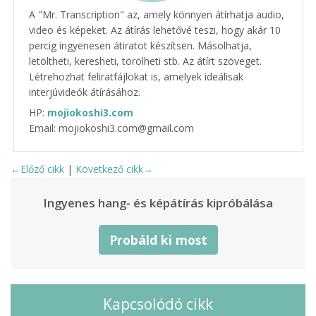
A "Mr. Transcription" az, amely könnyen átírhatja audio,
video és képeket. Az átírás lehetővé teszi, hogy akár 10
percig ingyenesen átiratot készítsen. Másolhatja,
letöltheti, keresheti, törölheti stb. Az átírt szöveget.
Létrehozhat feliratfájlokat is, amelyek ideálisak
interjúvideók átírásához.
HP:
mojiokoshi3.com
Email: mojiokoshi3.com@gmail.com
←Előző cikk
|
Következő cikk→
Ingyenes hang- és képátírás kipróbálása
Probáld ki most
Kapcsolódó cikk