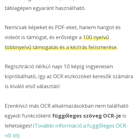
táblagépen egyaránt használható.
Nemcsak képeket és PDF-eket, hanem hangot és
videót is támogat, és erőssége a
100 nyelvű
többnyelvű támogatás és a kézírás felismerése
.
Regisztráció nélkül napi 10 képig ingyenesen
kipróbálható, így az OCR eszközöket keresők számára
is kiváló első választás!
Ezenkívül más OCR alkalmazásokban nem található
egyedi funkcióként
függőleges szöveg OCR-je
is
lehetséges!
(További információ a függőleges OCR-
ről itt)