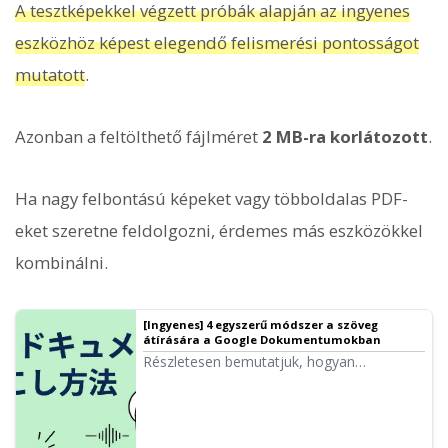
A tesztképekkel végzett próbák alapján az ingyenes
eszközhöz képest elegendő felismerési pontosságot
mutatott
.
Azonban a feltölthető fájlméret
2 MB-ra korlátozott
.
Ha nagy felbontású képeket vagy többoldalas PDF-
eket szeretne feldolgozni, érdemes más eszközökkel
kombinálni.
[Ingyenes] 4 egyszerű módszer a szöveg
átírására a Google Dokumentumokban
Részletesen bemutatjuk, hogyan
használhatja ki a Google Dokumentumok
hangbeviteli funkcióját, beleértve a valós
idejű átírást, hangadatok szöveggé
alakítását, webkonferencia jegyzőkönyvek