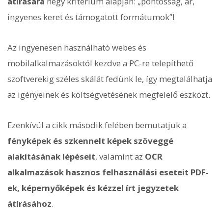
átírására
négy kritérium alapján: „pontosság, ár,
ingyenes keret és támogatott formátumok”!
Az ingyenesen használható webes és
mobilalkalmazásoktól kezdve a PC-re telepíthető
szoftverekig széles skálát fedünk le, így megtalálhatja
az igényeinek és költségvetésének megfelelő eszközt.
Ezenkívül a cikk második felében bemutatjuk a
fényképek és szkennelt képek szöveggé
alakításának lépéseit
, valamint az
OCR
alkalmazások hasznos felhasználási eseteit PDF-
ek, képernyőképek és kézzel írt jegyzetek
átírásához
.