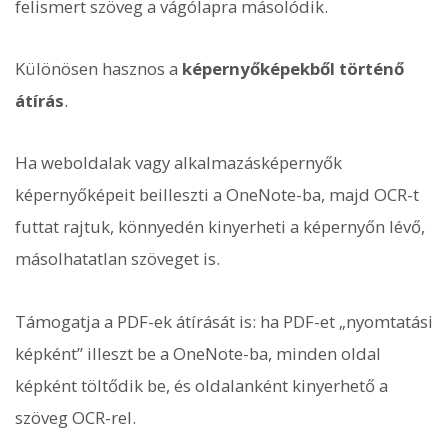
felismert szöveg a vágólapra másolódik.
Különösen hasznos a
képernyőképekből történő
átírás
.
Ha weboldalak vagy alkalmazásképernyők
képernyőképeit beilleszti a OneNote-ba, majd OCR-t
futtat rajtuk, könnyedén kinyerheti a képernyőn lévő,
másolhatatlan szöveget is.
Támogatja a PDF-ek átírását is: ha PDF-et „nyomtatási
képként” illeszt be a OneNote-ba, minden oldal
képként töltődik be, és oldalanként kinyerhető a
szöveg OCR-rel.