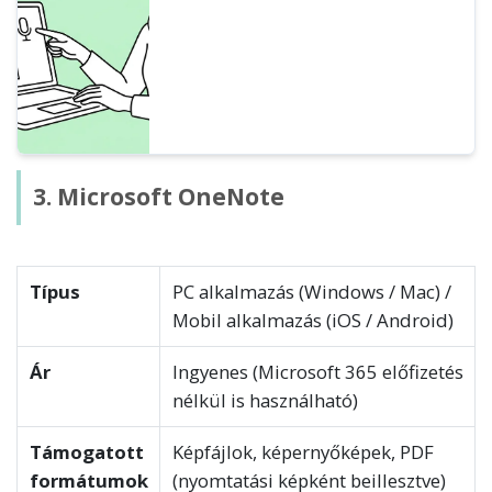
készítését, valamint képek és PDF-ek
szövegének kinyerését.
3. Microsoft OneNote
Típus
PC alkalmazás (Windows / Mac) /
Mobil alkalmazás (iOS / Android)
Ár
Ingyenes (Microsoft 365 előfizetés
nélkül is használható)
Támogatott
Képfájlok, képernyőképek, PDF
formátumok
(nyomtatási képként beillesztve)