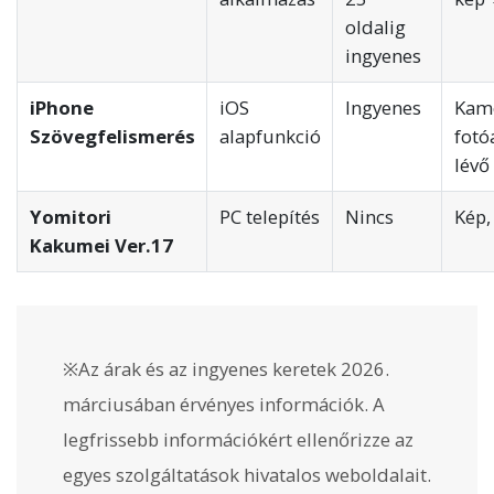
oldalig
ingyenes
iPhone
iOS
Ingyenes
Kam
Szövegfelismerés
alapfunkció
fotó
lévő
Yomitori
PC telepítés
Nincs
Kép,
Kakumei Ver.17
※Az árak és az ingyenes keretek 2026.
márciusában érvényes információk. A
legfrissebb információkért ellenőrizze az
egyes szolgáltatások hivatalos weboldalait.