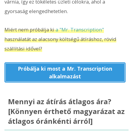
várnia, így ez tökéletes üzleti célokra, ahol a
gyorsaság elengedhetetlen.
Miért nem próbálja ki
a "Mr. Transcription"
használatát az alacsony költségű átíráshoz, rövid
szállítási idővel?
Próbálja ki most a Mr. Transcription
alkalmazást
Mennyi az átírás átlagos ára?
[Könnyen érthető magyarázat az
átlagos óránkénti árról]