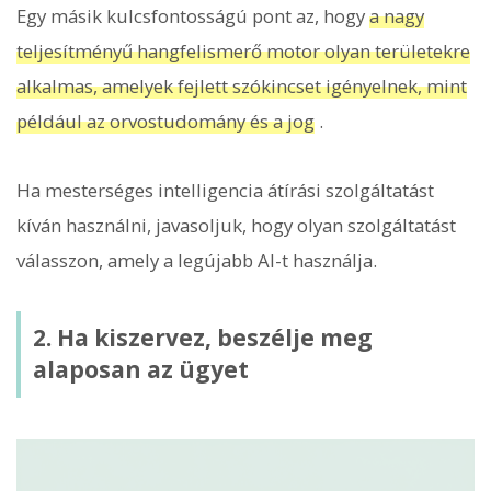
Egy másik kulcsfontosságú pont az, hogy
a nagy
teljesítményű hangfelismerő motor olyan területekre
alkalmas, amelyek fejlett szókincset igényelnek, mint
például az orvostudomány és a jog
.
Ha mesterséges intelligencia átírási szolgáltatást
kíván használni, javasoljuk, hogy olyan szolgáltatást
válasszon, amely a legújabb AI-t használja.
2. Ha kiszervez, beszélje meg
alaposan az ügyet