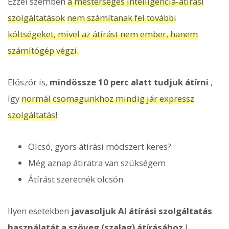
Ezzel szemben
a mesterséges intelligencia-átírási
szolgáltatások
nem számítanak fel további
költségeket, mivel az átírást nem ember, hanem
számítógép végzi.
Először is,
mindössze 10 perc alatt tudjuk átírni
,
így
normál csomagunkhoz mindig jár expressz
szolgáltatás!
Olcsó, gyors átírási módszert keres?
Még aznap átiratra van szükségem
Átírást szeretnék olcsón
Ilyen esetekben
javasoljuk AI átírási szolgáltatás
használatát a szöveg (szalag) átírásához
!