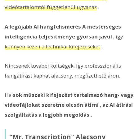
videótartalomtól függetlenül ugyanaz
.
A legújabb AI hangfelismerés A mesterséges
intelligencia teljesítménye gyorsan javul
, így
könnyen kezeli a technikai kifejezéseket
.
Nincsenek további költségek, így professzionális
hangátírást kaphat alacsony, megfizethető áron.
Ha
sok műszaki kifejezést tartalmazó hang- vagy
videofájlokat szeretne olcsón átírni
,
az AI átírási
szolgáltatás a legjobb megoldás
.
"Mr. Transcription" Alacsony