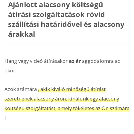
Ajánlott alacsony költségű
átírási szolgáltatások rövid
szállítási határidővel és alacsony
árakkal
Hang vagy videó átírásakor
az ár
aggodalomra ad
okot.
Azok számára
, akik kiváló minőségű átírást
szeretnének alacsony áron, kínálunk egy alacsony
költségű szolgáltatást, amely tökéletes az Ön számára
!