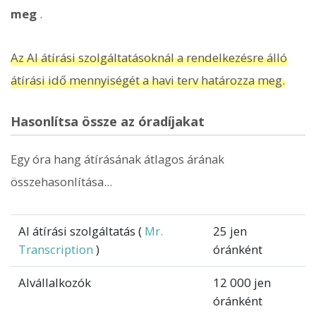
meg
.
Az AI átírási szolgáltatásoknál a rendelkezésre álló
átírási idő mennyiségét a havi terv határozza meg.
Hasonlítsa össze az óradíjakat
Egy óra hang átírásának átlagos árának
összehasonlítása...
AI átírási szolgáltatás (
Mr.
25 jen
Transcription
)
óránként
Alvállalkozók
12 000 jen
óránként