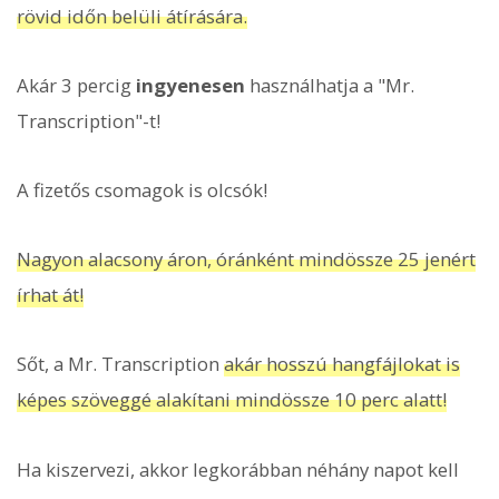
rövid időn belüli átírására.
Akár 3 percig
ingyenesen
használhatja a "Mr.
Transcription"-t!
A fizetős csomagok is olcsók!
Nagyon alacsony áron, óránként mindössze 25 jenért
írhat át!
Sőt, a Mr. Transcription
akár hosszú hangfájlokat is
képes szöveggé alakítani mindössze 10 perc alatt!
Ha kiszervezi, akkor legkorábban néhány napot kell