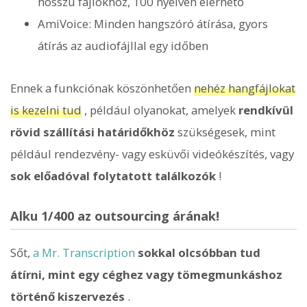
hosszú fájlokhoz, 100 nyelven elérhető
AmiVoice: Minden hangszóró átírása, gyors
átírás az audiofájllal egy időben
Ennek a funkciónak köszönhetően
nehéz hangfájlokat
is kezelni tud
, például olyanokat, amelyek
rendkívül
rövid szállítási határidőkhöz
szükségesek, mint
például rendezvény- vagy esküvői videókészítés, vagy
sok előadóval folytatott találkozók
!
Alku 1/400 az outsourcing árának!
Sőt,
a Mr. Transcription
sokkal olcsóbban tud
átírni, mint egy céghez vagy tömegmunkáshoz
történő kiszervezés
.