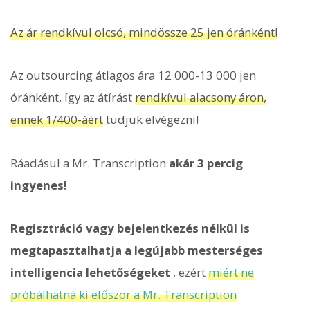
Az ár rendkívül olcsó, mindössze 25 jen óránként!
Az outsourcing átlagos ára 12 000-13 000 jen
óránként, így az átírást
rendkívül alacsony áron,
ennek 1/400-áért
tudjuk elvégezni!
Ráadásul a Mr. Transcription
akár 3 percig
ingyenes!
Regisztráció vagy bejelentkezés nélkül is
megtapasztalhatja a legújabb mesterséges
intelligencia lehetőségeket
, ezért
miért ne
próbálhatná ki először a Mr. Transcription