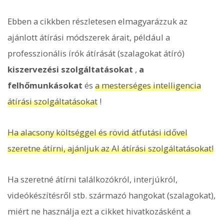
Ebben a cikkben részletesen elmagyarázzuk az
ajánlott átírási módszerek árait, például a
professzionális írók átírását (szalagokat átíró)
kiszervezési szolgáltatásokat
,
a
felhőmunkásokat
és
a mesterséges intelligencia
átírási szolgáltatásokat
!
Ha alacsony költséggel és rövid átfutási idővel
szeretne átírni, ajánljuk az AI átírási szolgáltatásokat!
Ha szeretné átírni találkozókról, interjúkról,
videókészítésről stb. származó hangokat (szalagokat),
miért ne használja ezt a cikket hivatkozásként a