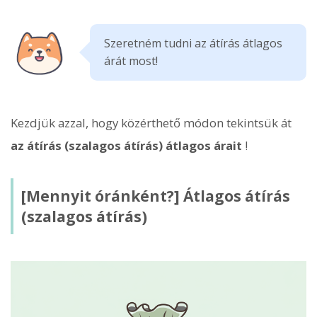
Szeretném tudni az átírás átlagos
árát most!
Kezdjük azzal, hogy közérthető módon tekintsük át
az átírás (szalagos átírás) átlagos árait
!
[Mennyit óránként?] Átlagos átírás
(szalagos átírás)