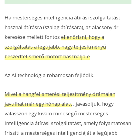
Ha mesterséges intelligencia átírási szolgáltatást
használ átírásra (szalag átírására), az alacsony ár
keresése mellett fontos
ellenőrizni, hogy a
szolgáltatás a legújabb, nagy teljesítményű
beszédfelismerő motort használja-e
.
Az AI technológia rohamosan fejlődik.
Mivel a hangfelismerési teljesítmény drámaian
javulhat már egy hónap alatt
, javasoljuk, hogy
válasszon egy kiváló minőségű mesterséges
intelligencia átírási szolgáltatást, amely folyamatosan
frissíti a mesterséges intelligenciáját a legújabb