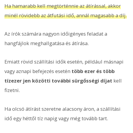
Ha hamarabb kell megtörténnie az átírással, akkor
minél rövidebb az átfutási idő, annál magasabb a díj.
Az írók számára nagyon időigényes feladat a
hangfájlok meghallgatása és átírása.
Emiatt rövid szállítási idők esetén, például másnapi
vagy aznapi befejezés esetén
több ezer és több
tízezer jen közötti további sürgősségi díjat
kell
fizetni.
Ha olcsó átírást szeretne alacsony áron, a szállítási
idő egy héttől tíz napig vagy még tovább tart.