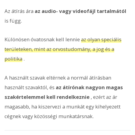
Az átírás ára
az audio- vagy videofájl tartalmától
is függ.
Különösen óvatosnak kell lennie
az olyan speciális
területeken, mint az orvostudomány, a jog és a
politika
.
A használt szavak eltérnek a normál átírásban
használt szavaktól, és
az átírónak nagyon magas
szakértelemmel kell rendelkeznie
, ezért az ár
magasabb, ha kiszervezi a munkát egy kihelyezett
cégnek vagy közösségi munkatársnak.