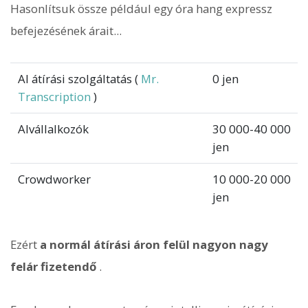
Hasonlítsuk össze például egy óra hang expressz
befejezésének árait...
AI átírási szolgáltatás (
Mr.
0 jen
Transcription
)
Alvállalkozók
30 000-40 000
jen
Crowdworker
10 000-20 000
jen
Ezért
a normál átírási áron felül nagyon nagy
felár fizetendő
.