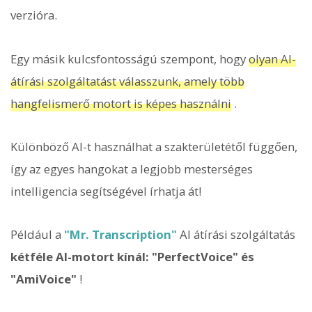
verzióra.
Egy másik kulcsfontosságú szempont, hogy
olyan AI-
átírási szolgáltatást válasszunk, amely több
hangfelismerő motort is képes használni
.
Különböző AI-t használhat a szakterületétől függően,
így az egyes hangokat a legjobb mesterséges
intelligencia segítségével írhatja át!
Például a
"Mr. Transcription"
AI átírási szolgáltatás
kétféle AI-motort kínál: "PerfectVoice" és
"AmiVoice"
!