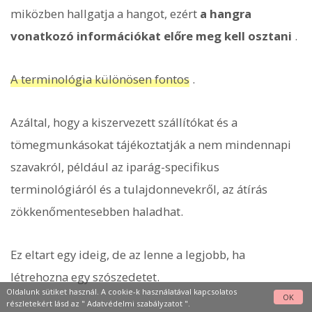
miközben hallgatja a hangot, ezért
a hangra
vonatkozó információkat előre meg kell osztani
.
A terminológia különösen fontos
.
Azáltal, hogy a kiszervezett szállítókat és a
tömegmunkásokat tájékoztatják a nem mindennapi
szavakról, például az iparág-specifikus
terminológiáról és a tulajdonnevekről, az átírás
zökkenőmentesebben haladhat.
Ez eltart egy ideig, de az lenne a legjobb, ha
létrehozna egy szószedetet.
Oldalunk sütiket használ. A cookie-k használatával kapcsolatos
OK
részletekért lásd az "
Adatvédelmi szabályzatot
".