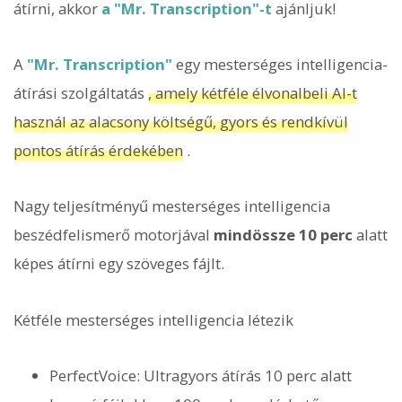
átírni, akkor
a "Mr. Transcription"-t
ajánljuk!
A
"Mr. Transcription"
egy mesterséges intelligencia-
átírási szolgáltatás
, amely kétféle élvonalbeli AI-t
használ az alacsony költségű, gyors és rendkívül
pontos átírás érdekében
.
Nagy teljesítményű mesterséges intelligencia
beszédfelismerő motorjával
mindössze 10 perc
alatt
képes átírni egy szöveges fájlt.
Kétféle mesterséges intelligencia létezik
PerfectVoice: Ultragyors átírás 10 perc alatt