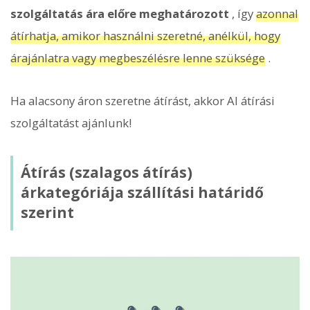
szolgáltatás ára előre meghatározott
, így
azonnal
átírhatja, amikor használni szeretné, anélkül, hogy
árajánlatra vagy megbeszélésre lenne szüksége
.
Ha alacsony áron szeretne átírást, akkor AI átírási
szolgáltatást ajánlunk!
Átírás (szalagos átírás)
árkategóriája szállítási határidő
szerint