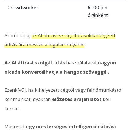
Crowdworker
6000 jen
óránként
Amint látja,
az AI átírási szolgáltatásokkal végzett
átírás ára messze a legalacsonyabb!
Az AI átírási szolgáltatás
használatával
nagyon
olcsón konvertálhatja a hangot szöveggé
.
Ezenkívül, ha kihelyezett cégtől vagy felhőmunkástól
kér munkát, gyakran
előzetes árajánlatot
kell
kérnie.
Másrészt
egy mesterséges intelligencia átírási