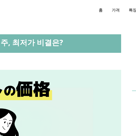
홈
가격
특
 외주, 최저가 비결은?