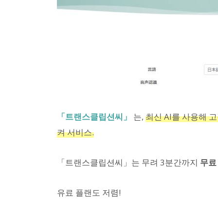
「트랜스클립션씨」
는,
최신 AI를 사용해 
켜 서비스.
「트랜스클립션씨」는 무려 3분간까지
무료
유료 플랜도 저렴!