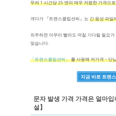
무려 1 시간당 25 엔의 매우 저렴한 가격으로
게다가 『트랜스클립션씨』는
긴 음성 파일
외주하면 아무리 빨라도 며칠 기다릴 필요가
맞습니다.
「트랜스클립션씨」
를 사용해 저가격・단납
지금 바로 트랜스
문자 발생 가격 가격은 얼마입
설】