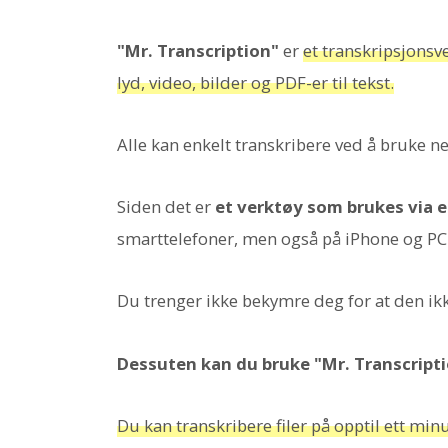
"Mr. Transcription"
er
et transkripsjonsv
lyd, video, bilder og PDF-er til tekst.
Alle kan enkelt transkribere ved å bruke n
Siden det er
et verktøy som brukes via e
smarttelefoner, men også på iPhone og PC
Du trenger ikke bekymre deg for at den ik
Dessuten kan du bruke "Mr. Transcripti
Du kan transkribere filer på opptil ett minu