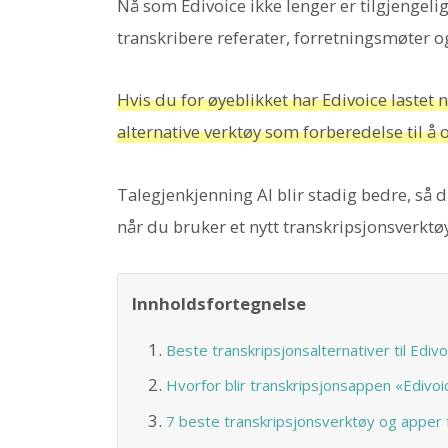
Nå som Edivoice ikke lenger er tilgjengelig
transkribere referater, forretningsmøter og
Hvis du for øyeblikket har Edivoice lastet 
alternative verktøy som forberedelse til å
Talegjenkjenning AI blir stadig bedre, så 
når du bruker et nytt transkripsjonsverktø
Innholdsfortegnelse
Beste transkripsjonsalternativer til Edivo
Hvorfor blir transkripsjonsappen «Edivoic
7 beste transkripsjonsverktøy og apper til