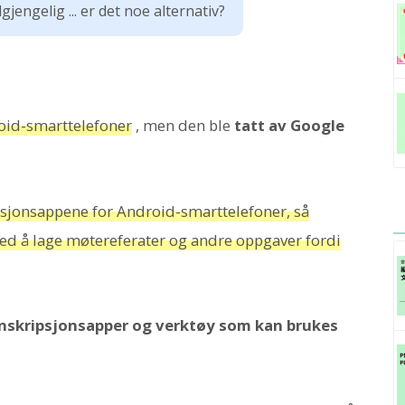
lgjengelig ... er det noe alternativ?
oid-smarttelefoner
, men den ble
tatt av Google
ipsjonsappene for Android-smarttelefoner, så
 å lage møtereferater og andre oppgaver fordi
anskripsjonsapper og verktøy som kan brukes