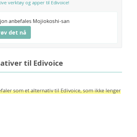
ve verktøy og apper til Edivoice!
sjon anbefales Mojiokoshi-san
røv det nå
tiver til Edivoice
aler som et alternativ til Edivoice, som ikke lenger