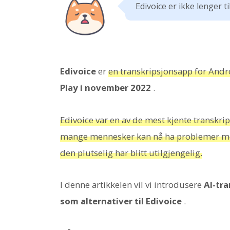
Edivoice er ikke lenger ti
Edivoice
er
en transkripsjonsapp for Andr
Play i november 2022
.
Edivoice var en av de mest kjente transkr
mange mennesker kan nå ha problemer med
den plutselig har blitt utilgjengelig.
I denne artikkelen vil vi introdusere
AI-tr
som alternativer til Edivoice
.