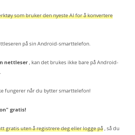
erktøy som bruker den nyeste AI for å konvertere
ettleseren på sin Android-smarttelefon.
n nettleser
, kan det brukes ikke bare på Android-
.
ke fungerer når du bytter smarttelefon!
on" gratis!
tt gratis uten å registrere deg eller logge på
, så du