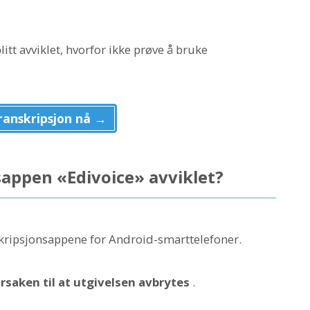
itt avviklet, hvorfor ikke prøve å bruke
ranskripsjon nå →
sappen «Edivoice» avviklet?
skripsjonsappene for Android-smarttelefoner.
rsaken til at utgivelsen avbrytes
.