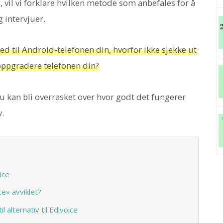
, vil vi forklare hvilken metode som anbefales for å
 intervjuer.
ned til Android-telefonen din, hvorfor ikke sjekke ut
 oppgradere telefonen din?
du kan bli overrasket over hvor godt det fungerer
y.
ice
e» avviklet?
 alternativ til Edivoice