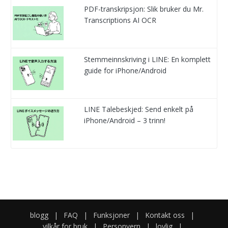
PDF-transkripsjon: Slik bruker du Mr.
Transcriptions AI OCR
Stemmeinnskriving i LINE: En komplett
guide for iPhone/Android
LINE Talebeskjed: Send enkelt på
iPhone/Android – 3 trinn!
blogg
|
FAQ
|
Funksjoner
|
Kontakt oss
|
vilkår for bruk
|
Personvern
|
lovlig
|