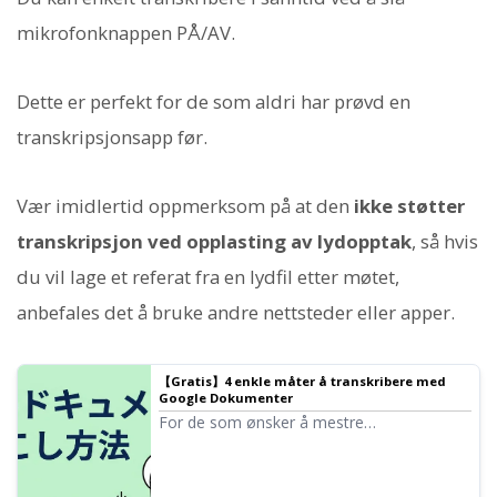
mikrofonknappen PÅ/AV.
Dette er perfekt for de som aldri har prøvd en
transkripsjonsapp før.
Vær imidlertid oppmerksom på at den
ikke støtter
transkripsjon ved opplasting av lydopptak
, så hvis
du vil lage et referat fra en lydfil etter møtet,
anbefales det å bruke andre nettsteder eller apper.
【Gratis】4 enkle måter å transkribere med
Google Dokumenter
For de som ønsker å mestre
stemmeinnskrivingsfunksjonen i Google
Dokumenter, forklarer vi detaljert hvordan
du transkriberer i sanntid, konverterer