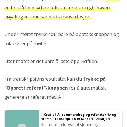
en forstå hele lydkonteksten, noe som gir høyere
nøyaktighet enn sanntids transkripsjon.
Under møtet trykker du bare på opptaksknappen og
fokuserer på møtet.
Etter møtet er det bare å laste opp lydfilen.
Fra transkripsjonsresultatet kan du
trykke på
"Opprett referat"-knappen
for å automatisk
generere et referat med AI!
【Gratis】AI-sammendrag og referatskriving
for Mr. Transcription er lansert! Detaljert
veiledning for bruk
AI-sammendragsfunksjonen og