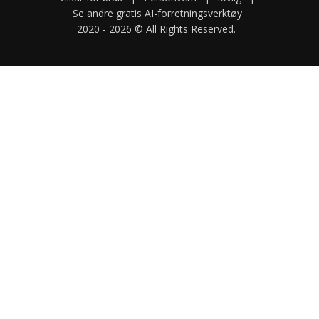
Se andre gratis AI-forretningsverktøy
2020 -
2026
© All Rights Reserved.