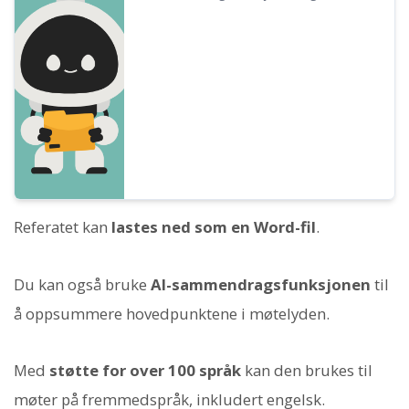
referatskrivingsfunksjonen er lagt til Mr.
Transcription! Denne funksjonen lar deg
enkelt oppsummere lange tekster
transkribert fra lyd. Referater kan også
enkelt opprettes med et enkelt trykk på en
knapp! Dette vil gjøre dine daglige
oppgaver, læring og
informasjonsorganisering mye smidigere...
Referatet kan
lastes ned som en Word-fil
.
Du kan også bruke
AI-sammendragsfunksjonen
til
å oppsummere hovedpunktene i møtelyden.
Med
støtte for over 100 språk
kan den brukes til
møter på fremmedspråk, inkludert engelsk.