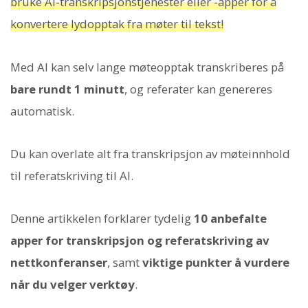
bruke AI-transkripsjonstjenester eller -apper for å
konvertere lydopptak fra møter til tekst!
Med AI kan selv lange møteopptak transkriberes på
bare rundt 1 minutt
, og referater kan genereres
automatisk.
Du kan overlate alt fra transkripsjon av møteinnhold
til referatskriving til AI.
Denne artikkelen forklarer tydelig
10 anbefalte
apper for transkripsjon og referatskriving av
nettkonferanser
, samt
viktige punkter å vurdere
når du velger verktøy
.