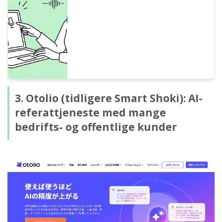
lyddata til tekst, lager referater fra
nettkonferanser, og trekker ut tekst fra
bilder og PDF-er.
3. Otolio (tidligere Smart Shoki): AI-
referattjeneste med mange
bedrifts- og offentlige kunder