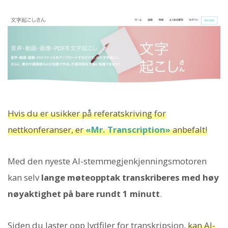
Hvis du er usikker på referatskriving for
nettkonferanser, er
«Mr. Transcription»
anbefalt!
Med den nyeste AI-stemmegjenkjenningsmotoren
kan selv
lange møteopptak transkriberes med høy
nøyaktighet på bare rundt 1 minutt
.
Siden du laster opp lydfiler for transkripsjon,
kan AI-