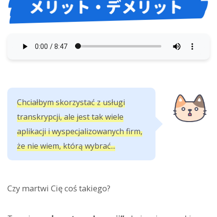
Chciałbym skorzystać z usługi
transkrypcji, ale jest tak wiele
aplikacji i wyspecjalizowanych firm,
że nie wiem, którą wybrać...
Czy martwi Cię coś takiego?