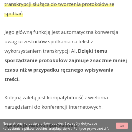
transkrypcji służąca do tworzenia protokołów ze
spotkań
.
Jego główną funkcją jest automatyczna konwersja
uwag uczestników spotkania na tekst z
wykorzystaniem transkrypcji AI.
Dzięki temu
sporządzanie protokołów zajmuje znacznie mniej
czasu niż w przypadku ręcznego wpisywania
treści.
Kolejną zaletą jest kompatybilność z wieloma
narzędziami do konferencji internetowych.
Nasza strona korzysta z plików cookies.Szczegóły dotyczące
Aplikacja jest kompatybilna z
OK
korzystania z plików cookies znajdują się w „
Polityce prywatności
”.