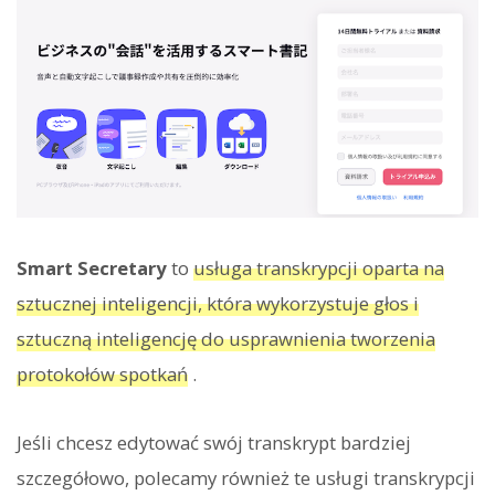
Smart Secretary
to
usługa transkrypcji oparta na
sztucznej inteligencji, która wykorzystuje głos i
sztuczną inteligencję do usprawnienia tworzenia
protokołów spotkań
.
Jeśli chcesz edytować swój transkrypt bardziej
szczegółowo, polecamy również te usługi transkrypcji