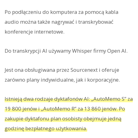
Po podłączeniu do komputera za pomocą kabla
audio można także nagrywać i transkrybować
konferencje internetowe.
Do transkrypcji AI używamy Whisper firmy Open AI.
Jest ona obsługiwana przez Sourcenext i oferuje
zarówno plany indywidualne, jak i korporacyjne.
Istnieją dwa rodzaje dyktafonów AI: „AutoMemo S” za
19 800 jenów i „AutoMemo R” za 13 860 jenów. Po
zakupie dyktafonu plan osobisty obejmuje jedną
godzinę bezpłatnego użytkowania.