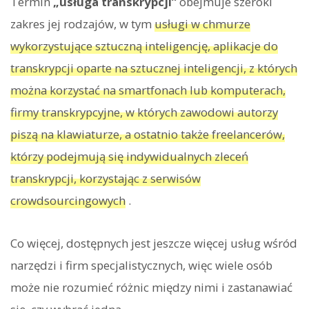
Termin
„usługa transkrypcji”
obejmuje szeroki
zakres jej rodzajów, w tym
usługi w chmurze
wykorzystujące sztuczną inteligencję, aplikacje do
transkrypcji oparte na sztucznej inteligencji, z których
można korzystać na smartfonach lub komputerach,
firmy transkrypcyjne, w których zawodowi autorzy
piszą na klawiaturze, a ostatnio także freelancerów,
którzy podejmują się indywidualnych zleceń
transkrypcji, korzystając z serwisów
crowdsourcingowych
.
Co więcej, dostępnych jest jeszcze więcej usług wśród
narzędzi i firm specjalistycznych, więc wiele osób
może nie rozumieć różnic między nimi i zastanawiać