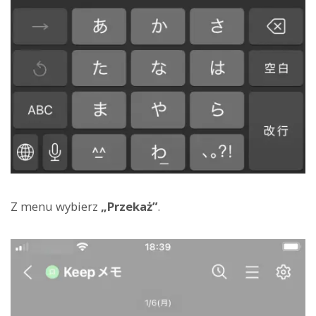
Z menu wybierz
„Przekaż”
.