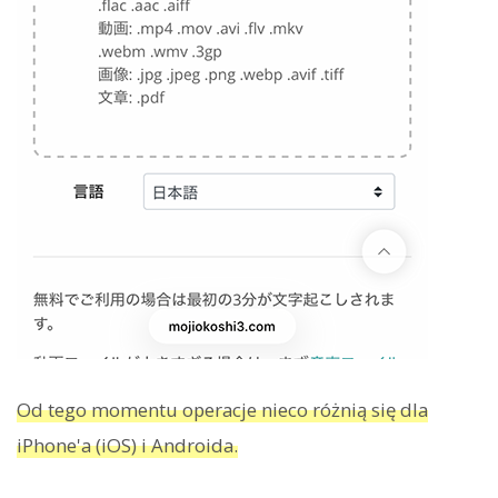
Od tego momentu operacje nieco różnią się dla
iPhone'a (iOS) i Androida.