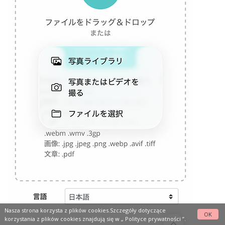
Nasza strona korzysta z plików cookies.Szczegóły dotyczące
OK
korzystania z plików cookies znajdują się w „
Polityce prywatności
”.