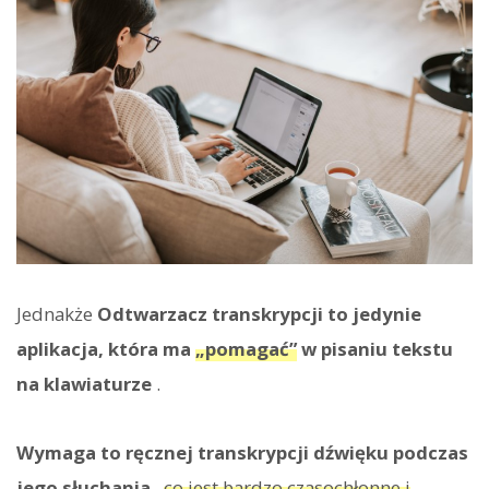
Jednakże
Odtwarzacz transkrypcji to jedynie
aplikacja, która ma
„pomagać”
w pisaniu tekstu
na klawiaturze
.
Wymaga to ręcznej transkrypcji dźwięku podczas
jego słuchania
,
co jest bardzo czasochłonne i