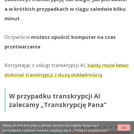
a w krótkich przypadkach w ciągu zaledwie kilku
minut
.
Oczywiście
możesz opuścić komputer na czas
przetwarzania
.
Korzystając z usługi transkrypcji AI,
każdy może łatwo
dokonać transkrypcji z dużą dokładnością
.
W przypadku transkrypcji AI
zalecamy „Transkrypcję Pana”
Nasza strona korzysta z plików cookies.Szczegóły dotyczące
OK
korzystania z plików cookies znajdują się w „
Polityce prywatności
”.