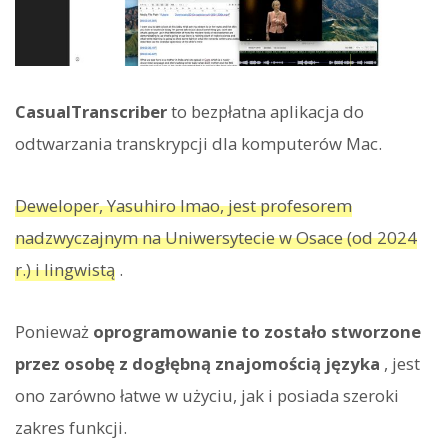
CasualTranscriber
to bezpłatna aplikacja do
odtwarzania transkrypcji dla komputerów Mac.
Deweloper, Yasuhiro Imao, jest profesorem
nadzwyczajnym na Uniwersytecie w Osace (od 2024
r.) i lingwistą
.
Ponieważ
oprogramowanie to zostało stworzone
przez osobę z dogłębną znajomością języka
, jest
ono zarówno łatwe w użyciu, jak i posiada szeroki
zakres funkcji.