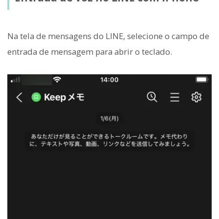
Na tela de mensagens do LINE, selecione o campo de
entrada de mensagem para abrir o teclado.