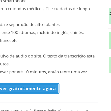
no smartphone
como cuidados médicos, TI e cuidados de longo
da e separação de alto-falantes
nte 100 idiomas, incluindo inglês, chinês,
iano, etc.
quivo de áudio do site. O texto da transcrição está
utos.
ever por até 10 minutos, então tente uma vez.
ver gratuitamente agora
" quem transcreve facilmente áudio, vídeo e imagens. A