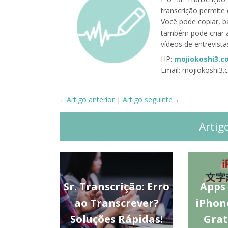
transcrição permite
Você pode copiar, bai
também pode criar a
vídeos de entrevista
HP:
mojiokoshi3.c
Email: mojiokoshi3
←Artigo anterior
|
Artigo seguinte→
Artig
Sr. Transcrição: Erro
Apps
ao Transcrever?
iPhon
Soluções Rápidas!
Grat