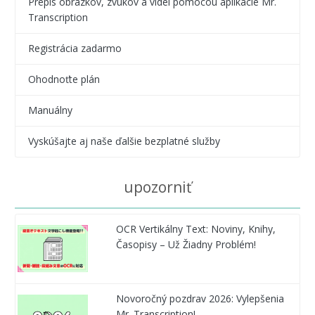
Prepis obrázkov, zvukov a videí pomocou aplikácie Mr.
Transcription
Registrácia zadarmo
Ohodnoťte plán
Manuálny
Vyskúšajte aj naše ďalšie bezplatné služby
upozorniť
OCR Vertikálny Text: Noviny, Knihy,
Časopisy – Už Žiadny Problém!
Novoročný pozdrav 2026: Vylepšenia
Mr. Transcription!