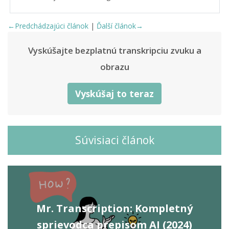
←Predchádzajúci článok
|
Ďalší článok→
Vyskúšajte bezplatnú transkripciu zvuku a
obrazu
Vyskúšaj to teraz
Súvisiaci článok
Mr. Transcription: Kompletný
sprievodca prepisom AI (2024)