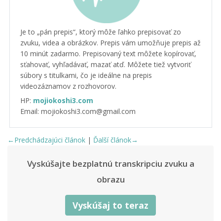
Je to „pán prepis“, ktorý môže ľahko prepisovať zo
zvuku, videa a obrázkov. Prepis vám umožňuje prepis až
10 minút zadarmo. Prepisovaný text môžete kopírovať,
sťahovať, vyhľadávať, mazať atď. Môžete tiež vytvoriť
súbory s titulkami, čo je ideálne na prepis
videozáznamov z rozhovorov.
HP:
mojiokoshi3.com
Email: mojiokoshi3.com@gmail.com
←Predchádzajúci článok
|
Ďalší článok→
Vyskúšajte bezplatnú transkripciu zvuku a
obrazu
Vyskúšaj to teraz