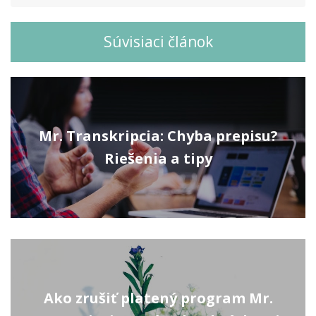
Súvisiaci článok
Mr. Transkripcia: Chyba prepisu?
Riešenia a tipy
Ako zrušiť platený program Mr.