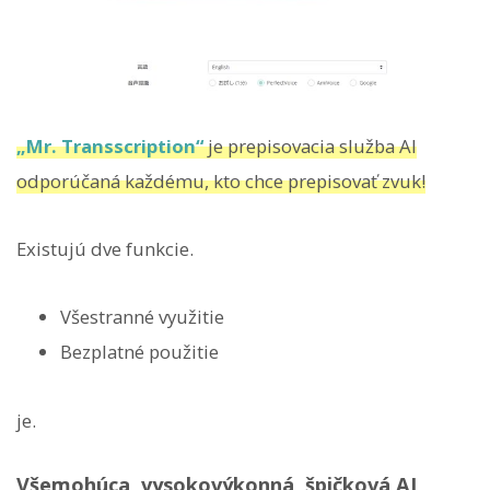
„Mr. Transscription“
je prepisovacia služba AI
odporúčaná každému, kto chce prepisovať zvuk!
Existujú dve funkcie.
Všestranné využitie
Bezplatné použitie
je.
Všemohúca, vysokovýkonná, špičková AI