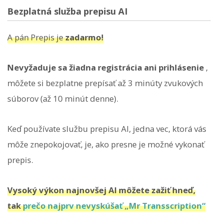
Bezplatná služba prepisu AI
A pán Prepis je
zadarmo!
Nevyžaduje sa žiadna registrácia ani prihlásenie
,
môžete si bezplatne prepísať až 3 minúty zvukových
súborov (až 10 minút denne).
Keď používate službu prepisu AI, jedna vec, ktorá vás
môže znepokojovať, je, ako presne je možné vykonať
prepis.
Vysoký výkon najnovšej AI môžete zažiť hneď,
tak
prečo najprv nevyskúšať „Mr Transscription“