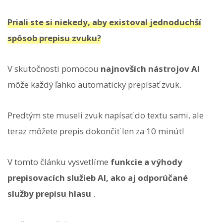
Priali ste si niekedy, aby existoval jednoduchší
spôsob prepisu zvuku?
V skutočnosti pomocou
najnovších nástrojov AI
môže každý ľahko automaticky prepísať zvuk.
Predtým ste museli zvuk napísať do textu sami, ale
teraz môžete prepis dokončiť len za 10 minút!
V tomto článku vysvetlíme
funkcie a výhody
prepisovacích služieb AI, ako aj odporúčané
služby prepisu hlasu
.