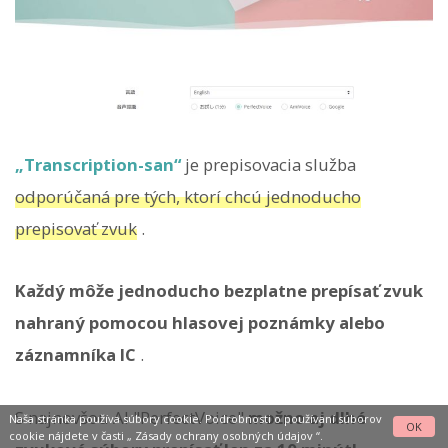
„Transcription-san“
je prepisovacia služba
odporúčaná pre tých, ktorí chcú jednoducho
prepisovať zvuk
.
Každý môže jednoducho bezplatne prepísať zvuk
nahraný pomocou hlasovej poznámky alebo
záznamníka IC
.
S najnovšou AI "PerfectVoice"
možno aj dlhé
Naša stránka používa súbory cookie. Podrobnosti o používaní súborov
OK
cookie nájdete v časti „
Zásady ochrany osobných údajov
“.