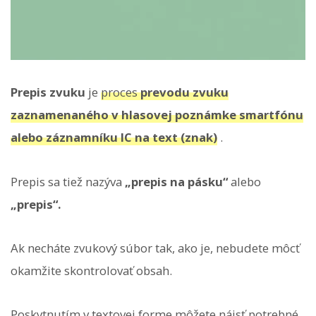
Prepis zvuku
je
proces
prevodu zvuku
zaznamenaného v hlasovej poznámke smartfónu
alebo záznamníku IC na text (znak)
.
Prepis sa tiež nazýva
„prepis na pásku“
alebo
„prepis“.
Ak necháte zvukový súbor tak, ako je, nebudete môcť
okamžite skontrolovať obsah.
Poskytnutím v textovej forme môžete nájsť potrebné