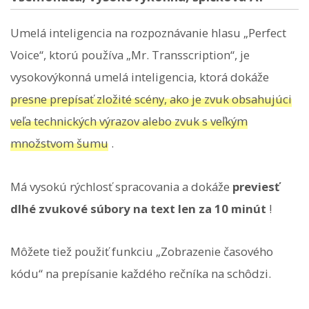
Umelá inteligencia na rozpoznávanie hlasu „Perfect
Voice“, ktorú používa „Mr. Transscription“, je
vysokovýkonná umelá inteligencia, ktorá dokáže
presne prepísať zložité scény, ako je zvuk obsahujúci
veľa technických výrazov alebo zvuk s veľkým
množstvom šumu
.
Má vysokú rýchlosť spracovania a dokáže
previesť
dlhé zvukové súbory na text len ​​za 10 minút
!
Môžete tiež použiť funkciu „Zobrazenie časového
kódu“ na prepísanie každého rečníka na schôdzi.