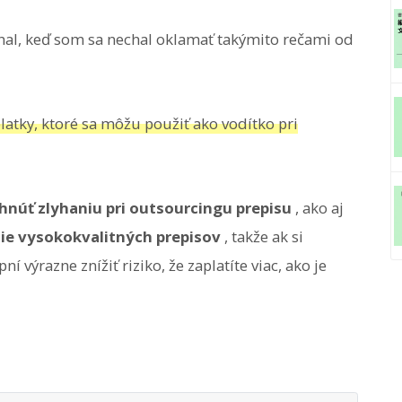
al, keď som sa nechal oklamať takýmito rečami od
atky, ktoré sa môžu použiť ako vodítko pri
yhnúť zlyhaniu pri outsourcingu prepisu
, ako aj
nie vysokokvalitných prepisov
, takže ak si
ní výrazne znížiť riziko, že zaplatíte viac, ako je