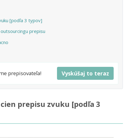
vuku [podľa 3 typov]
i outsourcingu prepisu
lacno
me prepisovateľa!
Vyskúšaj to teraz
cien prepisu zvuku [podľa 3