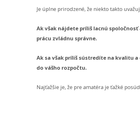
Je úplne prirodzené, že niekto takto uvaž
Ak však nájdete príliš lacnú spoločnosť
prácu zvládnu správne.
Ak sa však príliš sústredíte na kvalitu 
do vášho rozpočtu.
Najťažšie je, že pre amatéra je ťažké posú