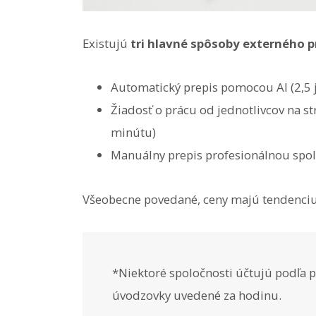
Existujú
tri hlavné spôsoby externého p
Automatický prepis pomocou AI (2,5 
Žiadosť o prácu od jednotlivcov na s
minútu)
Manuálny prepis profesionálnou spol
Všeobecne povedané, ceny majú tendenciu 
*Niektoré spoločnosti účtujú podľa p
úvodzovky uvedené za hodinu.