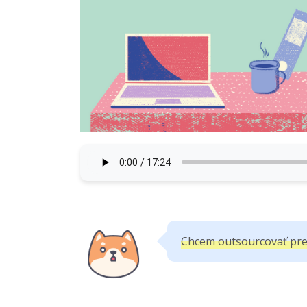
Chcem outsourcovať prep