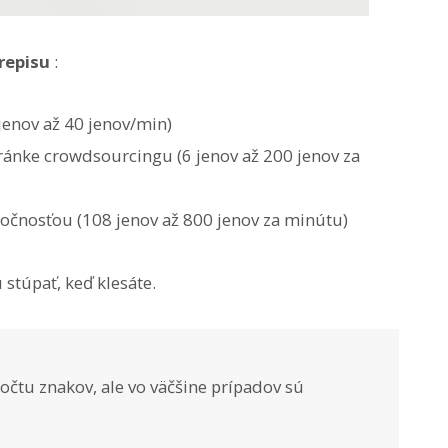
repisu
:
jenov až 40 jenov/min)
tránke crowdsourcingu (6 jenov až 200 jenov za
očnosťou (108 jenov až 800 jenov za minútu)
stúpať, keď klesáte.
očtu znakov, ale vo väčšine prípadov sú