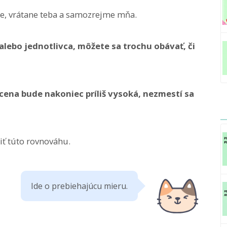
uje, vrátane teba a samozrejme mňa.
 alebo jednotlivca, môžete sa trochu obávať, či
a cena bude nakoniec príliš vysoká, nezmestí sa
diť túto rovnováhu.
Ide o prebiehajúcu mieru.