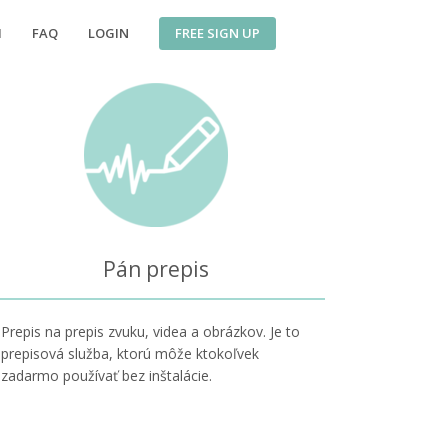
FREE SIGN UP
I
FAQ
LOGIN
Pán prepis
Prepis na prepis zvuku, videa a obrázkov. Je to
prepisová služba, ktorú môže ktokoľvek
zadarmo používať bez inštalácie.