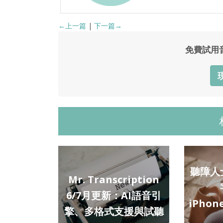
←上一篇
|
下一篇→
免費試用
聽障人
Mr. Transcription
6/7月更新：AI語音引
iPhon
擎、多格式支援與試聽