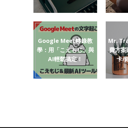
Google Meet轉錄教
Mr. Tr
學：用「こえもじ」與
費方案
AI輕鬆搞定！
卡/