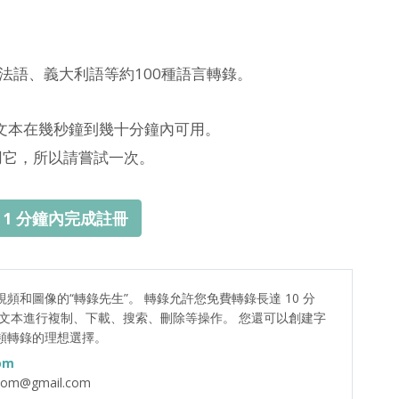
法語、義大利語等約100種語言轉錄。
文本在幾秒鐘到幾十分鐘內可用。
用它，所以請嘗試一次。
- 1 分鐘內完成註冊
頻和圖像的“轉錄先生”。 轉錄允許您免費轉錄長達 10 分
的文本進行複制、下載、搜索、刪除等操作。 您還可以創建字
頻轉錄的理想選擇。
om
.com@gmail.com