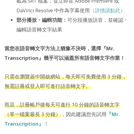
載為 SRT 檔案，並立即在 Adobe Premiere 或
DaVinci Resolve 中作為字幕使用
（詳情請點此）
部分播放・編輯功能：
可分段播放語音，並確認・
編輯語音轉文字結果
當您在語音轉文字方法上猶豫不決時，選擇『Mr.
Transcription』幾乎可以涵蓋所有語音轉文字作業！
只需在瀏覽器中開啟網站，每天即可免費使用 3 分鐘，
無需註冊或登入即可進行語音轉文字。
而且，註冊帳戶後每天可進行 10 分鐘的語音轉文字
（單一檔案最長 3 分鐘）
，因此建議您先試用
『Mr.
Transcription』
！