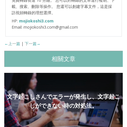
免費轉錄長達 10 分鐘。 您可以對轉錄的文本進行複制、下
載、搜索、刪除等操作。 您還可以創建字幕文件，這是採
訪視頻轉錄的理想選擇。
HP:
mojiokoshi3.com
Email: mojiokoshi3.com@gmail.com
←上一篇
|
下一篇→
相關文章
文字起こしさんでエラーが発生し、文字起こ
しができない時の対処法。