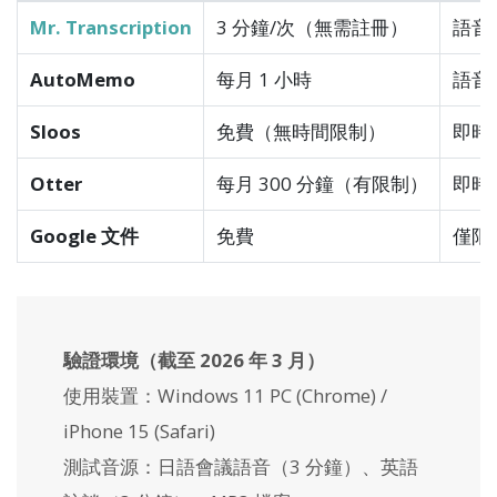
Mr. Transcription
3 分鐘/次（無需註冊）
語音・
AutoMemo
每月 1 小時
語音・
Sloos
免費（無時間限制）
即時
Otter
每月 300 分鐘（有限制）
即時
Google 文件
免費
僅限
驗證環境（截至 2026 年 3 月）
使用裝置：Windows 11 PC (Chrome) /
iPhone 15 (Safari)
測試音源：日語會議語音（3 分鐘）、英語