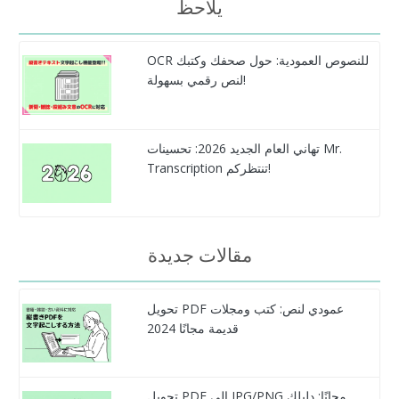
يلاحظ
OCR للنصوص العمودية: حول صحفك وكتبك
لنص رقمي بسهولة!
تهاني العام الجديد 2026: تحسينات Mr.
Transcription تنتظركم!
مقالات جديدة
تحويل PDF عمودي لنص: كتب ومجلات
قديمة مجانًا 2024
تحويل PDF إلى JPG/PNG مجانًا: دليلك