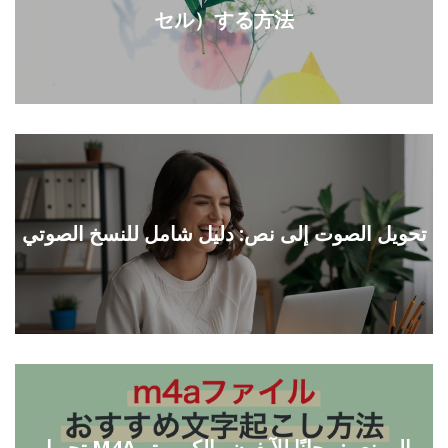
セル）する方法
تحويل الصوت إلى نص: دليل شامل للنسخ الصوتي
تحويل M4A إلى نص: مجانًا للآيفون والكمبيوتر