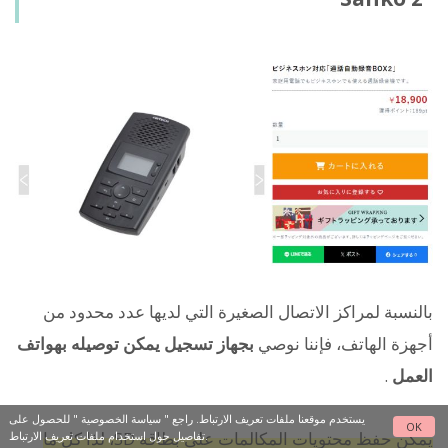
بالنسبة لمراكز الاتصال الصغيرة التي لديها عدد محدود من
أجهزة الهاتف، فإننا نوصي
بجهاز تسجيل يمكن توصيله بهواتف
العمل
.
يستخدم موقعنا ملفات تعريف الارتباط. راجع "
سياسة الخصوصية
" للحصول على
OK
يمكن حفظ محتويات المكالمات على بطاقة SD، لذا كل ما
تفاصيل حول استخدام ملفات تعريف الارتباط.