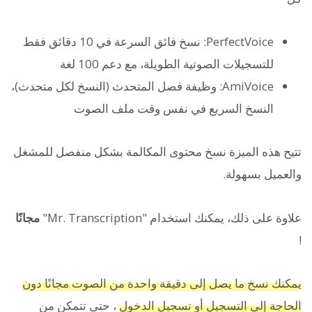
PerfectVoice: نسخ فائق السرعة في 10 دقائق فقط
للتسجيلات الصوتية الطويلة، مع دعم 100 لغة
AmiVoice: وظيفة فصل المتحدث (النسخ لكل متحدث)،
النسخ السريع في نفس وقت ملف الصوت
تتيح هذه الميزة نسخ محتوى المكالمة بشكل منفصل للمشغل
والعميل بسهولة.
علاوة على ذلك، يمكنك استخدام "Mr. Transcription"
مجانًا
!
يمكنك نسخ ما يصل إلى دقيقة واحدة من الصوت مجانًا دون
الحاجة إلى التسجيل أو تسجيل الدخول
، حتى تتمكن من