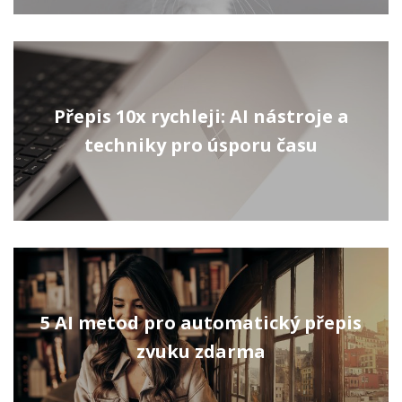
Přepis 10x rychleji: AI nástroje a
techniky pro úsporu času
5 AI metod pro automatický přepis
zvuku zdarma