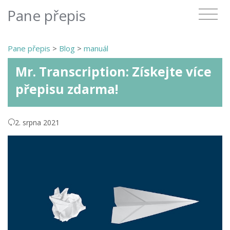
Pane přepis
Pane přepis
>
Blog
>
manuál
Mr. Transcription: Získejte více
přepisu zdarma!
2. srpna 2021