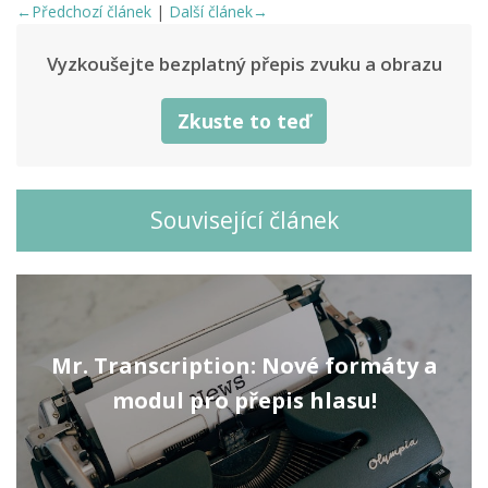
←Předchozí článek
|
Další článek→
Vyzkoušejte bezplatný přepis zvuku a obrazu
Zkuste to teď
Související článek
Mr. Transcription: Nové formáty a
modul pro přepis hlasu!