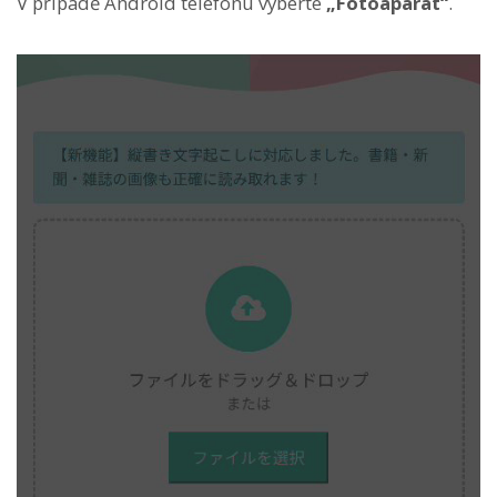
V případě Android telefonu vyberte
„Fotoaparát“
.