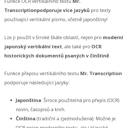
Funkce OCR vertikálního textu
Mr.
Transcription
podporuje více jazyků
pro texty
používající vertikální písmo, včetně japonštiny!
Lze ji použít v široké škále oblastí, nejen pro
moderní
japonský vertikální text
, ale také pro
OCR
historických dokumentů psaných v čínštině
.
Funkce přepisu vertikálního textu
Mr. Transcription
podporuje následující jazyky:
Japonština
: Široce použitelná pro přepis (OCR)
novin, časopisů a knih.
Čínština
(tradiční a zjednodušená): Možné je
OCR nejen moderního textu, ale i klasické