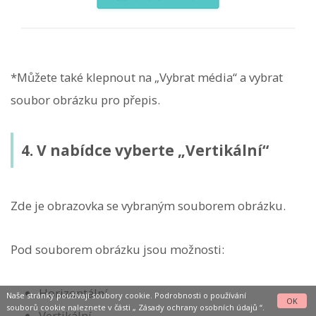
*Můžete také klepnout na „Vybrat média“ a vybrat
soubor obrázku pro přepis.
4. V nabídce vyberte „Vertikální“
Zde je obrazovka se vybraným souborem obrázku.
Pod souborem obrázku jsou možnosti:
Horizontální
Naše stránky používají soubory cookie. Podrobnosti o používání
OK
souborů cookie naleznete v části „
Zásady ochrany osobních údajů
“.
Vertikální