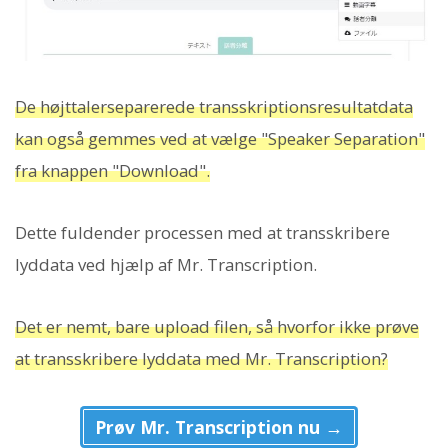
De højttalerseparerede transskriptionsresultatdata
kan også gemmes ved at vælge "Speaker Separation"
fra knappen "Download".
Dette fuldender processen med at transskribere
lyddata ved hjælp af Mr. Transcription.
Det er nemt, bare upload filen, så hvorfor ikke prøve
at transskribere lyddata med Mr. Transcription?
Prøv Mr. Transcription nu →