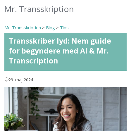
Mr. Transskription
Mr. Transskription
>
Blog
>
Tips
Transskriber lyd: Nem guide
for begyndere med AI & Mr.
Transcription
29. maj 2024