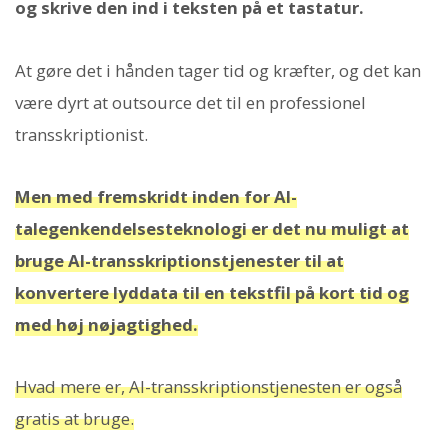
og skrive den ind i teksten på et tastatur.
At gøre det i hånden tager tid og kræfter, og det kan
være dyrt at outsource det til en professionel
transskriptionist.
Men med fremskridt inden for AI-
talegenkendelsesteknologi er det nu muligt at
bruge AI-transskriptionstjenester til at
konvertere lyddata til en tekstfil på kort tid og
med høj nøjagtighed.
Hvad mere er, AI-transskriptionstjenesten er også
gratis at bruge.