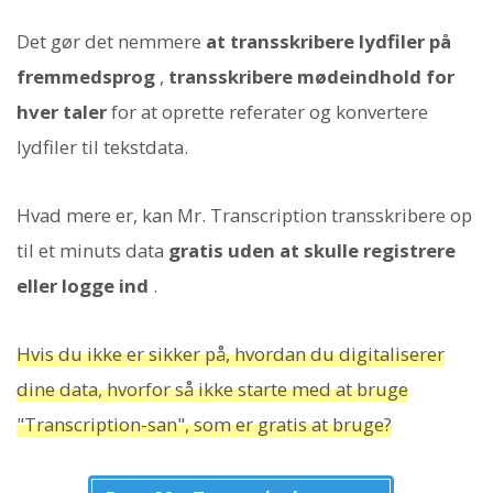
Det gør det nemmere
at transskribere lydfiler på
fremmedsprog
,
transskribere mødeindhold for
hver taler
for at oprette referater og konvertere
lydfiler til tekstdata.
Hvad mere er, kan Mr. Transcription transskribere op
til et minuts data
gratis
uden at skulle registrere
eller logge ind
.
Hvis du ikke er sikker på, hvordan du digitaliserer
dine data, hvorfor så ikke starte med at bruge
"Transcription-san", som er gratis at bruge?