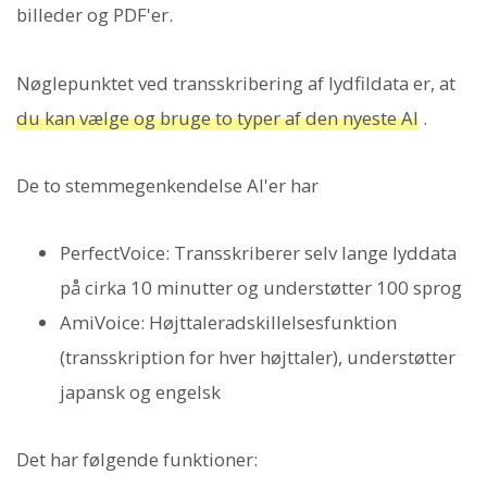
billeder og PDF'er.
Nøglepunktet ved transskribering af lydfildata er, at
du kan vælge og bruge to typer af den nyeste AI
.
De to stemmegenkendelse AI'er har
PerfectVoice: Transskriberer selv lange lyddata
på cirka 10 minutter og understøtter 100 sprog
AmiVoice: Højttaleradskillelsesfunktion
(transskription for hver højttaler), understøtter
japansk og engelsk
Det har følgende funktioner: