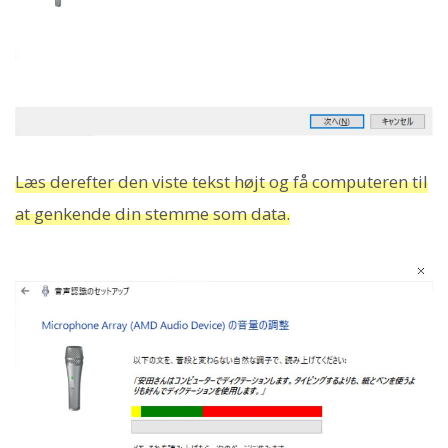
Læs derefter den viste tekst højt og få computeren til
at genkende din stemme som data.