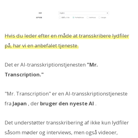
Hvis du leder efter en måde at transskribere lydfiler
på, har vi en anbefalet tjeneste.
Det er AI-transskriptionstjenesten
"Mr.
Transcription."
"Mr. Transcription" er en AI-transskriptionstjeneste
fra
Japan
, der
bruger den nyeste AI
.
Det understøtter transskribering af ikke kun lydfiler
såsom møder og interviews, men også videoer,