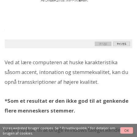
Ved at lære computeren at huske karakteristika
såsom accent, intonation og stemmekvalitet, kan du
opnå transskriptioner af højere kvalitet.
*Som et resultat er den ikke god til at genkende
flere menneskers stemmer.
Vores websted bruger cookies. Se "
Privatlivspolitik
" for detaljer om
Du er nu klar til at bruge Windows talegenkendelse.
OK
brugen af cookies.