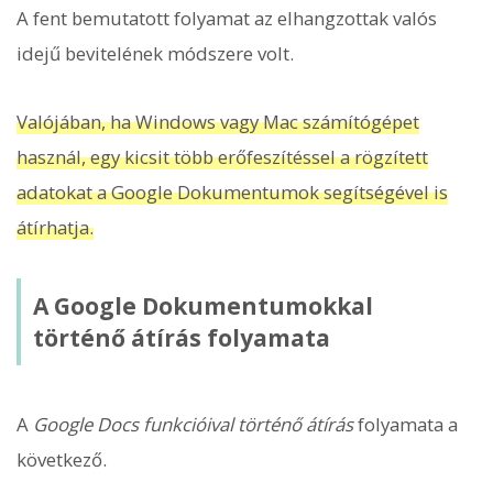
A fent bemutatott folyamat az elhangzottak valós
idejű bevitelének módszere volt.
Valójában, ha Windows vagy Mac számítógépet
használ, egy kicsit több erőfeszítéssel a rögzített
adatokat a Google Dokumentumok segítségével is
átírhatja.
A Google Dokumentumokkal
történő átírás folyamata
A
Google Docs funkcióival történő átírás
folyamata a
következő.