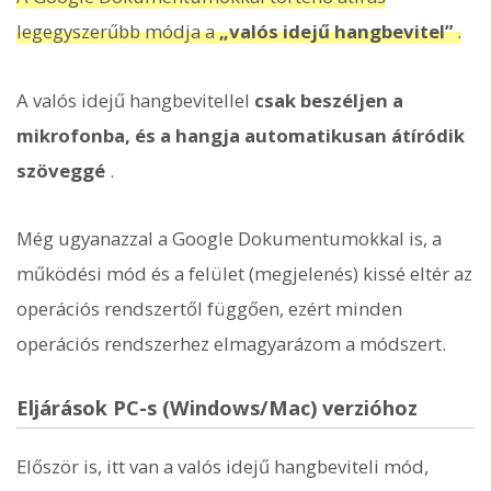
legegyszerűbb módja a
„valós idejű hangbevitel”
.
A valós idejű hangbevitellel
csak beszéljen a
mikrofonba, és a hangja automatikusan átíródik
szöveggé
.
Még ugyanazzal a Google Dokumentumokkal is, a
működési mód és a felület (megjelenés) kissé eltér az
operációs rendszertől függően, ezért minden
operációs rendszerhez elmagyarázom a módszert.
Eljárások PC-s (Windows/Mac) verzióhoz
Először is, itt van a valós idejű hangbeviteli mód,