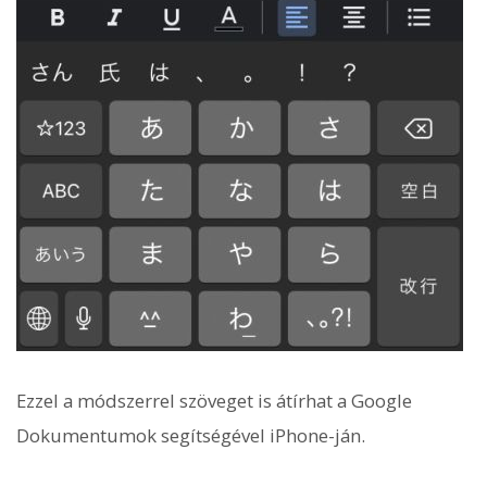
Ezzel a módszerrel szöveget is átírhat a Google
Dokumentumok segítségével iPhone-ján.