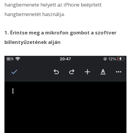
hangbemenete helyett az iPhone beépített
hangbemenetét használja.
1. Érintse meg a mikrofon gombot a szoftver
billentyűzetének alján