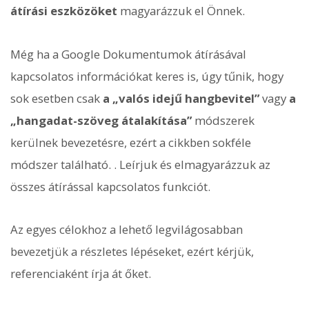
átírási eszközöket
magyarázzuk el Önnek.
Még ha a Google Dokumentumok átírásával
kapcsolatos információkat keres is, úgy tűnik, hogy
sok esetben csak
a „valós idejű hangbevitel”
vagy
a
„hangadat-szöveg átalakítása”
módszerek
kerülnek bevezetésre, ezért a cikkben sokféle
módszer található. . Leírjuk és elmagyarázzuk az
összes átírással kapcsolatos funkciót.
Az egyes célokhoz a lehető legvilágosabban
bevezetjük a részletes lépéseket, ezért kérjük,
referenciaként írja át őket.