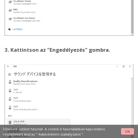
3. Kattintson az "Engedélyezés" gombra.
Oldalunk sütiket használ. A cookie-k használatával kapcsolatos
OK
részletekért lásd az "
Adatvédelmi szabályzatot
".