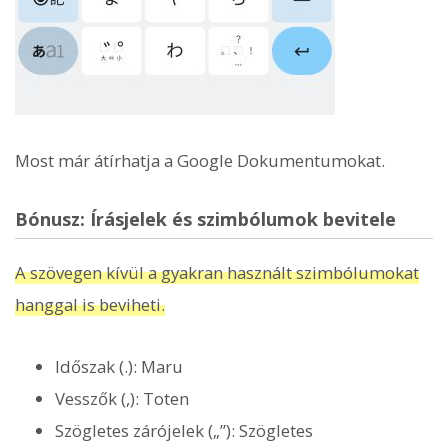
Most már átírhatja a Google Dokumentumokat.
Bónusz: Írásjelek és szimbólumok bevitele
A szövegen kívül a gyakran használt szimbólumokat
hanggal is beviheti.
Időszak (.): Maru
Vesszők (,): Toten
Szögletes zárójelek („”): Szögletes