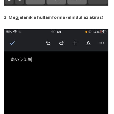
2. Megjelenik a hullámforma (elindul az átírás)