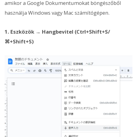
amikor a Google Dokumentumokat böngészőből
használja Windows vagy Mac számítógépen.
1. Eszközök → Hangbevitel (Ctrl+Shift+S/
⌘+Shift+S)