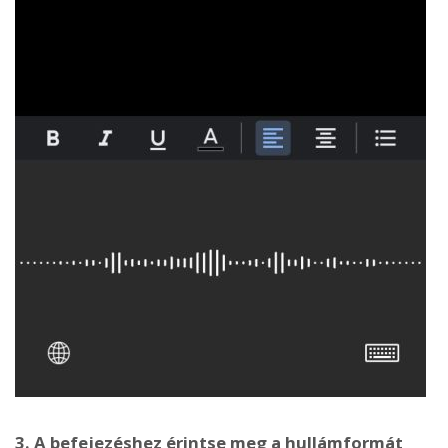
3. A befejezéshez érintse meg a hullámformát