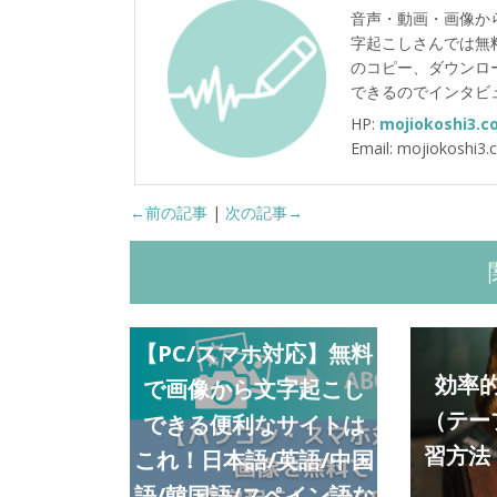
音声・動画・画像か
字起こしさんでは無
のコピー、ダウンロ
できるのでインタビ
HP:
mojiokoshi3.c
Email: mojiokoshi3
←前の記事
|
次の記事→
【PC/スマホ対応】無料
効率
で画像から文字起こし
（テー
できる便利なサイトは
習方法
これ！日本語/英語/中国
語/韓国語/スペイン語な