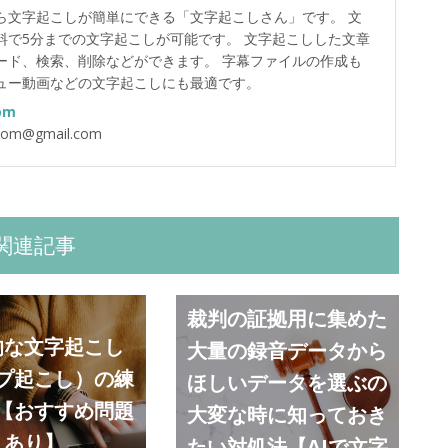
ら文字起こしが簡単にできる「文字起こしさん」です。 文
料で5分までの文字起こしが可能です。 文字起こしした文章
ード、検索、削除などができます。 字幕ファイルの作成も
ュー動画などの文字起こしにも最適です。
om
.com@gmail.com
関連記事
裁判の証拠用に集めた
的な文字起こし
大量の録音データから
プ起こし）の練
ほしいデータを選ぶの
【おすすめ問題
大変な時に知っておき
あり】
たい対処法【AIで文字