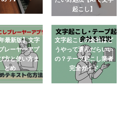
起こし】
6年最新版】文字
文字起こしの会社はど
プレーヤーアプ
うやって選んだらいい
び方と使い方ま
の？テープ起こし業者
とめ
完全ガイド