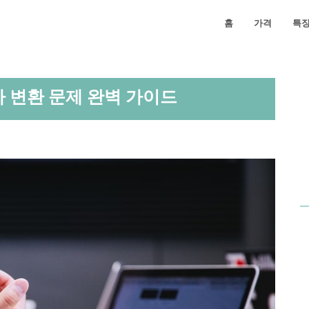
홈
가격
특
자 변환 문제 완벽 가이드