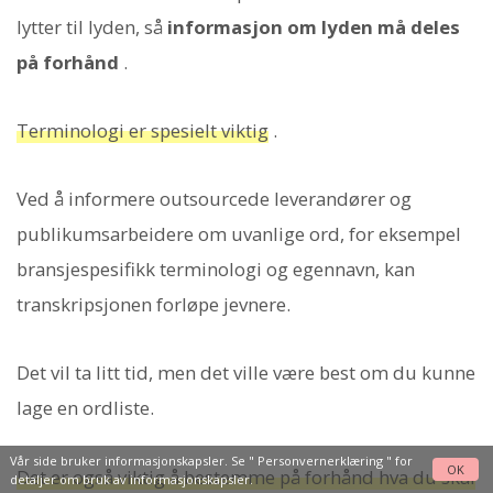
lytter til lyden, så
informasjon om lyden må deles
på forhånd
.
Terminologi er spesielt viktig
.
Ved å informere outsourcede leverandører og
publikumsarbeidere om uvanlige ord, for eksempel
bransjespesifikk terminologi og egennavn, kan
transkripsjonen forløpe jevnere.
Det vil ta litt tid, men det ville være best om du kunne
lage en ordliste.
Vår side bruker informasjonskapsler. Se "
Personvernerklæring
" for
OK
Det er også viktig å bestemme på forhånd hva du skal
detaljer om bruk av informasjonskapsler.