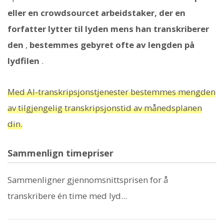
eller en crowdsourcet arbeidstaker, der en
forfatter lytter til lyden mens han transkriberer
den
,
bestemmes gebyret ofte av lengden på
lydfilen
.
Med AI-transkripsjonstjenester bestemmes mengden
av tilgjengelig transkripsjonstid av månedsplanen
din.
Sammenlign timepriser
Sammenligner gjennomsnittsprisen for å
transkribere én time med lyd...