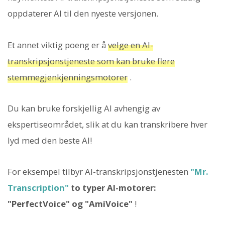
oppdaterer AI til den nyeste versjonen.
Et annet viktig poeng er å
velge en AI-
transkripsjonstjeneste som kan bruke flere
stemmegjenkjenningsmotorer
.
Du kan bruke forskjellig AI avhengig av
ekspertiseområdet, slik at du kan transkribere hver
lyd med den beste AI!
For eksempel tilbyr AI-transkripsjonstjenesten
"Mr.
Transcription"
to typer AI-motorer:
"PerfectVoice" og "AmiVoice"
!