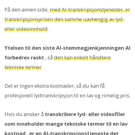
På den annen side,
med AI-transkripsjonstjenester, er
transkripsjonsprisen den samme uavhengig av lyd-
eller videoinnhold
.
Ytelsen til den siste AI-stemmegjenkjenningen AI
forbedres raskt
, så
den kan enkelt håndtere
tekniske termer
.
Det er ingen ekstra kostnader, så du kan få
profesjonell lydtranskripsjon til en lav og rimelig pris.
Hvis du ønsker å
transkribere lyd- eller videofiler
som inneholder mange tekniske termer til en lav
kostnad
,
er en AI-transkripsjonstjeneste det