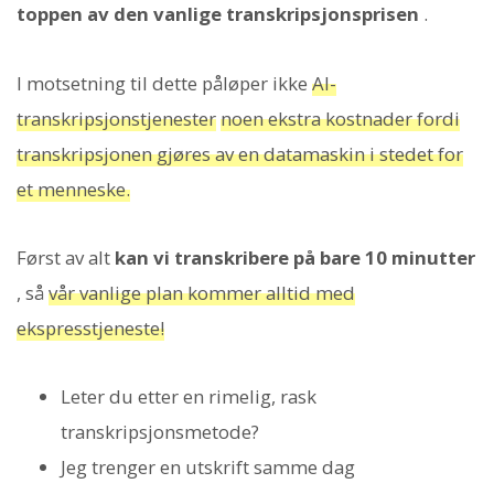
toppen av den vanlige transkripsjonsprisen
.
I motsetning til dette påløper ikke
AI-
transkripsjonstjenester
noen ekstra kostnader fordi
transkripsjonen gjøres av en datamaskin i stedet for
et menneske.
Først av alt
kan vi transkribere på bare 10 minutter
, så
vår vanlige plan kommer alltid med
ekspresstjeneste!
Leter du etter en rimelig, rask
transkripsjonsmetode?
Jeg trenger en utskrift samme dag