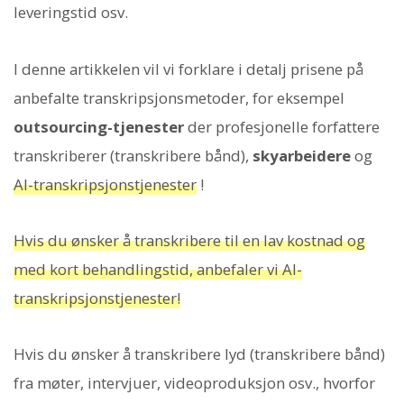
leveringstid osv.
I denne artikkelen vil vi forklare i detalj prisene på
anbefalte transkripsjonsmetoder, for eksempel
outsourcing-tjenester
der profesjonelle forfattere
transkriberer (transkribere bånd),
skyarbeidere
og
AI-transkripsjonstjenester
!
Hvis du ønsker å transkribere til en lav kostnad og
med kort behandlingstid, anbefaler vi AI-
transkripsjonstjenester!
Hvis du ønsker å transkribere lyd (transkribere bånd)
fra møter, intervjuer, videoproduksjon osv., hvorfor