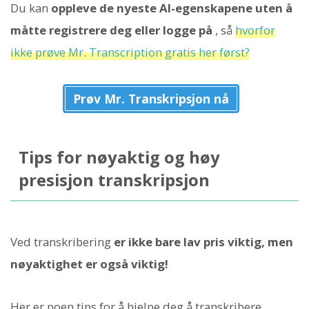
Du kan
oppleve de nyeste AI-egenskapene uten å
måtte registrere deg eller logge på
, så
hvorfor
ikke prøve Mr. Transcription gratis her først?
Prøv Mr. Transkripsjon nå
Tips for nøyaktig og høy
presisjon transkripsjon
Ved transkribering
er ikke bare lav pris viktig, men
nøyaktighet er også viktig!
Her er noen tips for å hjelpe deg å transkribere