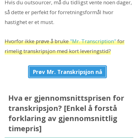
Hvis du outsourcer, må du tidligst vente noen dager,
så dette er perfekt for forretningsformål hvor
hastighet er et must.
Hvorfor ikke prøve å bruke
"Mr. Transcription"
for
rimelig transkripsjon med kort leveringstid?
Prøv Mr. Transkripsjon nå
Hva er gjennomsnittsprisen for
transkripsjon? [Enkel å forstå
forklaring av gjennomsnittlig
timepris]