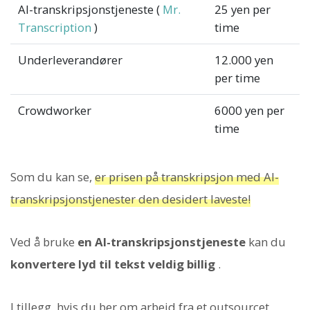
AI-transkripsjonstjeneste (
Mr.
25 yen per
Transcription
)
time
Underleverandører
12.000 yen
per time
Crowdworker
6000 yen per
time
Som du kan se,
er prisen på transkripsjon med AI-
transkripsjonstjenester den desidert laveste!
Ved å bruke
en AI-transkripsjonstjeneste
kan du
konvertere lyd til tekst veldig billig
.
I tillegg, hvis du ber om arbeid fra et outsourcet