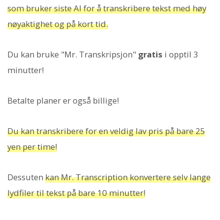
som bruker siste AI for å transkribere tekst med høy
nøyaktighet og på kort tid.
Du kan bruke "Mr. Transkripsjon"
gratis
i opptil 3
minutter!
Betalte planer er også billige!
Du kan transkribere for en veldig lav pris på bare 25
yen per time!
Dessuten
kan Mr. Transcription konvertere selv lange
lydfiler til tekst på bare 10 minutter!