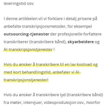
leveringstid osv.
I denne artikkelen vil vi forklare i detalj prisene på
anbefalte transkripsjonsmetoder, for eksempel
outsourcing-tjenester
der profesjonelle forfattere
transkriberer (transkribere bånd),
skyarbeidere
og
AI-transkripsjonstjenester
!
Hvis du ønsker å transkribere til en lav kostnad og
med kort behandlingstid, anbefaler vi AI-
transkripsjonstjenester!
Hvis du ønsker å transkribere lyd (transkribere bånd)
fra møter, intervjuer, videoproduksjon osv., hvorfor