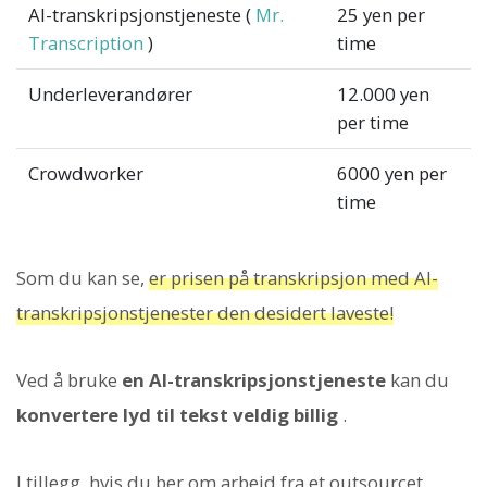
AI-transkripsjonstjeneste (
Mr.
25 yen per
Transcription
)
time
Underleverandører
12.000 yen
per time
Crowdworker
6000 yen per
time
Som du kan se,
er prisen på transkripsjon med AI-
transkripsjonstjenester den desidert laveste!
Ved å bruke
en AI-transkripsjonstjeneste
kan du
konvertere lyd til tekst veldig billig
.
I tillegg, hvis du ber om arbeid fra et outsourcet