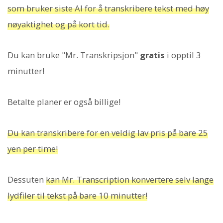
som bruker siste AI for å transkribere tekst med høy
nøyaktighet og på kort tid.
Du kan bruke "Mr. Transkripsjon"
gratis
i opptil 3
minutter!
Betalte planer er også billige!
Du kan transkribere for en veldig lav pris på bare 25
yen per time!
Dessuten
kan Mr. Transcription konvertere selv lange
lydfiler til tekst på bare 10 minutter!