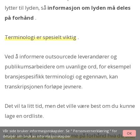
lytter til lyden, så
informasjon om lyden må deles
på forhånd
.
Terminologi er spesielt viktig
.
Ved å informere outsourcede leverandører og
publikumsarbeidere om uvanlige ord, for eksempel
bransjespesifikk terminologi og egennavn, kan
transkripsjonen forløpe jevnere.
Det vil ta litt tid, men det ville være best om du kunne
lage en ordliste.
Vår side bruker informasjonskapsler. Se "
Personvernerklæring
" for
OK
Det er også viktig å bestemme på forhånd hva du skal
detaljer om bruk av informasjonskapsler.