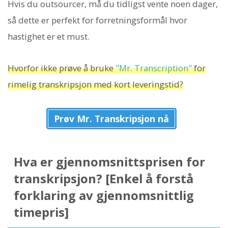
Hvis du outsourcer, må du tidligst vente noen dager,
så dette er perfekt for forretningsformål hvor
hastighet er et must.
Hvorfor ikke prøve å bruke
"Mr. Transcription"
for
rimelig transkripsjon med kort leveringstid?
Prøv Mr. Transkripsjon nå
Hva er gjennomsnittsprisen for
transkripsjon? [Enkel å forstå
forklaring av gjennomsnittlig
timepris]