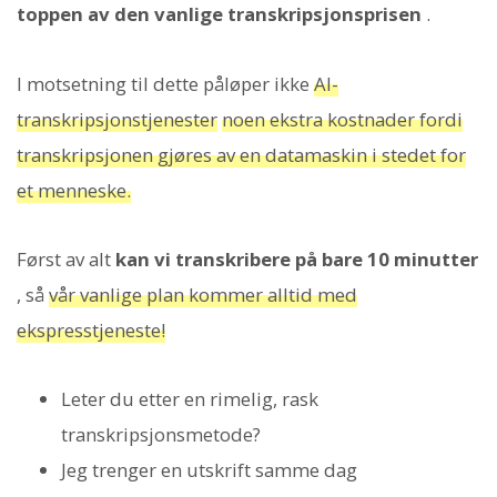
toppen av den vanlige transkripsjonsprisen
.
I motsetning til dette påløper ikke
AI-
transkripsjonstjenester
noen ekstra kostnader fordi
transkripsjonen gjøres av en datamaskin i stedet for
et menneske.
Først av alt
kan vi transkribere på bare 10 minutter
, så
vår vanlige plan kommer alltid med
ekspresstjeneste!
Leter du etter en rimelig, rask
transkripsjonsmetode?
Jeg trenger en utskrift samme dag