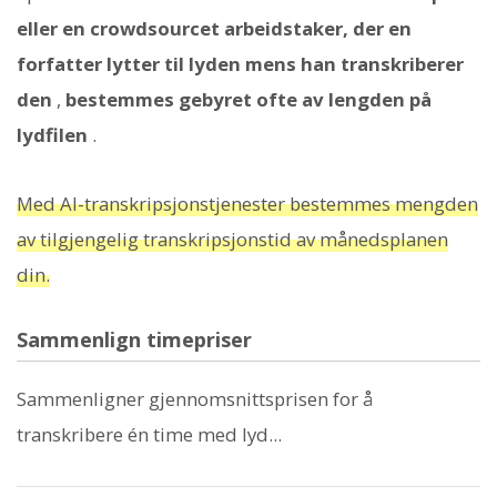
eller en crowdsourcet arbeidstaker, der en
forfatter lytter til lyden mens han transkriberer
den
,
bestemmes gebyret ofte av lengden på
lydfilen
.
Med AI-transkripsjonstjenester bestemmes mengden
av tilgjengelig transkripsjonstid av månedsplanen
din.
Sammenlign timepriser
Sammenligner gjennomsnittsprisen for å
transkribere én time med lyd...