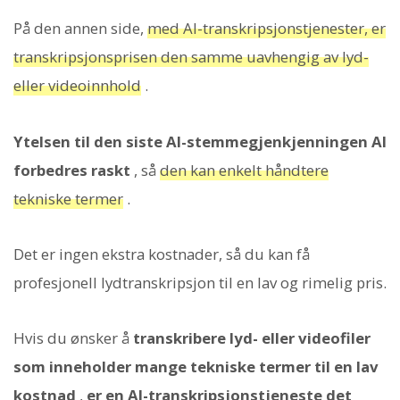
På den annen side,
med AI-transkripsjonstjenester, er
transkripsjonsprisen den samme uavhengig av lyd-
eller videoinnhold
.
Ytelsen til den siste AI-stemmegjenkjenningen AI
forbedres raskt
, så
den kan enkelt håndtere
tekniske termer
.
Det er ingen ekstra kostnader, så du kan få
profesjonell lydtranskripsjon til en lav og rimelig pris.
Hvis du ønsker å
transkribere lyd- eller videofiler
som inneholder mange tekniske termer til en lav
kostnad
,
er en AI-transkripsjonstjeneste det