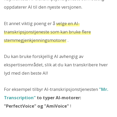
oppdaterer AI til den nyeste versjonen.
Et annet viktig poeng er å
velge en AI-
transkripsjonstjeneste som kan bruke flere
stemmegjenkjenningsmotorer
.
Du kan bruke forskjellig AI avhengig av
ekspertiseområdet, slik at du kan transkribere hver
lyd med den beste AI!
For eksempel tilbyr AI-transkripsjonstjenesten
"Mr.
Transcription"
to typer AI-motorer:
"PerfectVoice" og "AmiVoice"
!