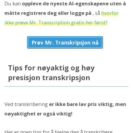
Du kan
oppleve de nyeste AI-egenskapene uten å
måtte registrere deg eller logge på
, så
hvorfor
ikke prøve Mr. Transcription gratis her først?
Prøv Mr. Transkripsjon nå
Tips for nøyaktig og høy
presisjon transkripsjon
Ved transkribering
er ikke bare lav pris viktig, men
nøyaktighet er også viktig!
Her er noen tips for å hjelpe deg å transkribere