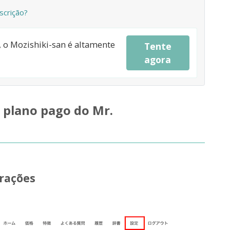
scrição?
a, o Mozishiki-san é altamente
Tente
agora
 plano pago do Mr.
urações