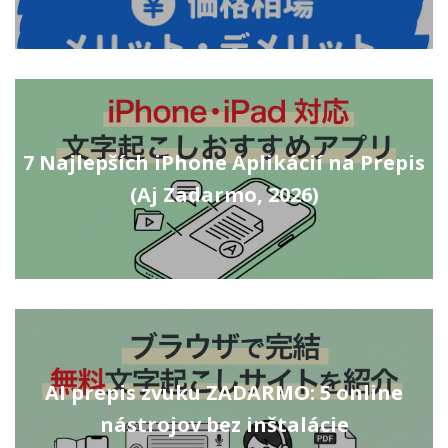
7 Najlepších iPhone Aplikácií na Prepis
(Aj Zadarmo, 2026)
AI prepis zvuku ZADARMO: 5 online
nástrojov bez inštalácie