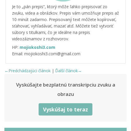
Je to „pán prepis“, ktorý môže ľahko prepisovať zo
zvuku, videa a obrázkov. Prepis vám umožňuje prepis až
10 minút zadarmo. Prepisovaný text môžete kopírovať,
sťahovať, vyhľadávať, mazať atď. Môžete tiež vytvoriť
súbory s titulkami, čo je ideálne na prepis
videozáznamov z rozhovorov.
HP:
mojiokoshi3.com
Email: mojiokoshi3.com@gmail.com
←Predchádzajúci článok
|
Ďalší článok→
Vyskúšajte bezplatnú transkripciu zvuku a
obrazu
Vyskúšaj to teraz