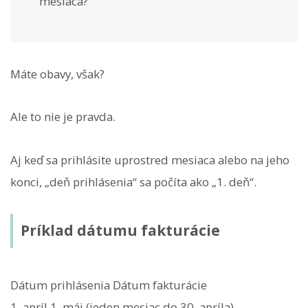
mesiaca?
Máte obavy, však?
Ale to nie je pravda.
Aj keď sa prihlásite uprostred mesiaca alebo na jeho
konci, „deň prihlásenia“ sa počíta ako „1. deň“.
Príklad dátumu fakturácie
Dátum prihlásenia Dátum fakturácie
1. apríl 1. máj (jeden mesiac do 30. apríla)