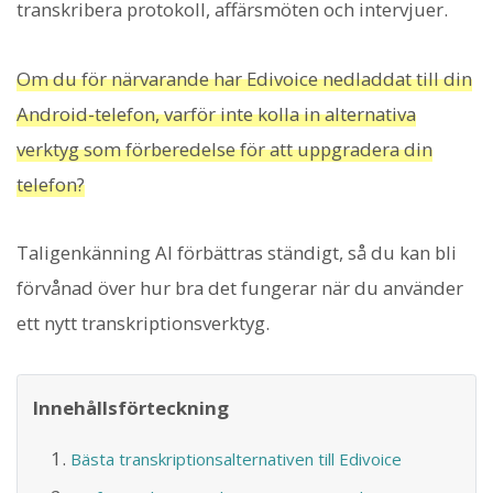
transkribera protokoll, affärsmöten och intervjuer.
Om du för närvarande har Edivoice nedladdat till din
Android-telefon, varför inte kolla in alternativa
verktyg som förberedelse för att uppgradera din
telefon?
Taligenkänning AI förbättras ständigt, så du kan bli
förvånad över hur bra det fungerar när du använder
ett nytt transkriptionsverktyg.
Innehållsförteckning
Bästa transkriptionsalternativen till Edivoice