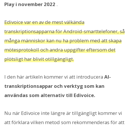
Play i november 2022
.
Edivoice var en av de mest välkända
transkriptionsapparna för Android-smarttelefoner, så
många människor kan nu ha problem med att skapa
mötesprotokoll och andra uppgifter eftersom det
plötsligt har blivit otillgängligt.
I den här artikeln kommer vi att introducera
AI-
transkriptionsappar och verktyg som kan
användas som alternativ till Edivoice.
Nu när Edivoice inte längre är tillgängligt kommer vi
att förklara vilken metod som rekommenderas för att