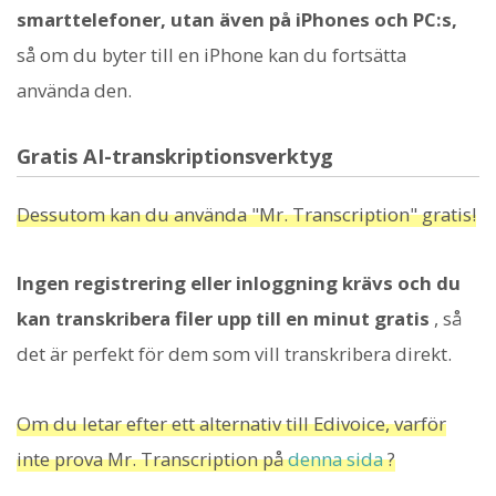
smarttelefoner, utan även på iPhones och PC:s,
så om du byter till en iPhone kan du fortsätta
använda den.
Gratis AI-transkriptionsverktyg
Dessutom kan du använda "Mr. Transcription" gratis!
Ingen registrering eller inloggning krävs och du
kan transkribera filer upp till en minut gratis
, så
det är perfekt för dem som vill transkribera direkt.
Om du letar efter ett alternativ till Edivoice, varför
inte prova Mr. Transcription på
denna sida
?