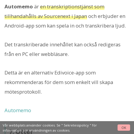
Automemo
är
en transkriptionstjänst som
tillhandahålls av Sourcenext i Japan
och erbjuder en
Android-app som kan spela in och transkribera ljud.
Det transkriberade innehållet kan också redigeras
från en PC eller webbläsare.
Detta är en alternativ Edivoice-app som
rekommenderas för dem som enkelt vill skapa
mötesprotokoll.
Automemo
Vår webbplats använder cookies. Se "
Sekretesspolicy
" för
OK
7. Otter
information om användningen av cookies.