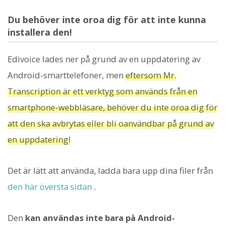
Du behöver inte oroa dig för att inte kunna
installera den!
Edivoice lades ner på grund av en uppdatering av
Android-smarttelefoner, men
eftersom Mr.
Transcription är ett verktyg som används från en
smartphone-webbläsare, behöver du inte oroa dig för
att den ska avbrytas eller bli oanvändbar på grund av
en uppdatering!
Det är lätt att använda, ladda bara upp dina filer från
den här översta sidan
.
Den
kan användas inte bara på Android-