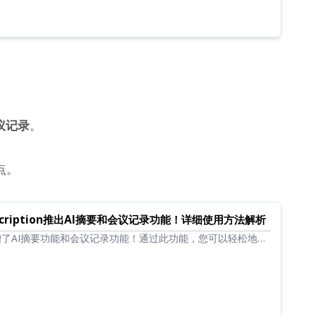
议记录
。
点。
nscription推出AI摘要和会议记录功能！详细使用方法解析
ption新增了AI摘要功能和会议记录功能！通过此功能，您可以轻松地对
进行摘要。会议记录也可以通过点击按钮轻松创建！日常工作、
加顺畅...