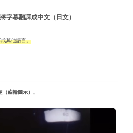
功能將字幕翻譯成中文（日文）
翻譯成其他語言。
定（齒輪圖示）
。