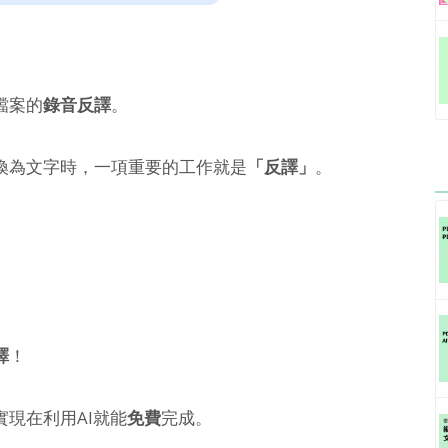
檔案的
錄音反譯
。
換為文字時，一項重要的工作就是
「反譯」
。
譯
！
現在利用AI就能
免費
完成。