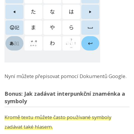
Nyní můžete přepisovat pomocí Dokumentů Google.
Bonus: Jak zadávat interpunkční znaménka a
symboly
Kromě textu můžete často používané symboly
zadávat také hlasem.