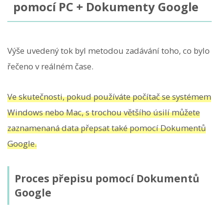
pomocí PC + Dokumenty Google
Výše uvedený tok byl metodou zadávání toho, co bylo
řečeno v reálném čase.
Ve skutečnosti, pokud používáte počítač se systémem
Windows nebo Mac, s trochou většího úsilí můžete
zaznamenaná data přepsat také pomocí Dokumentů
Google.
Proces přepisu pomocí Dokumentů
Google