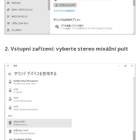
2. Vstupní zařízení: vyberte stereo mixážní pult