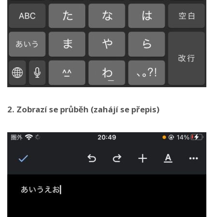
2. Zobrazí se průběh (zahájí se přepis)