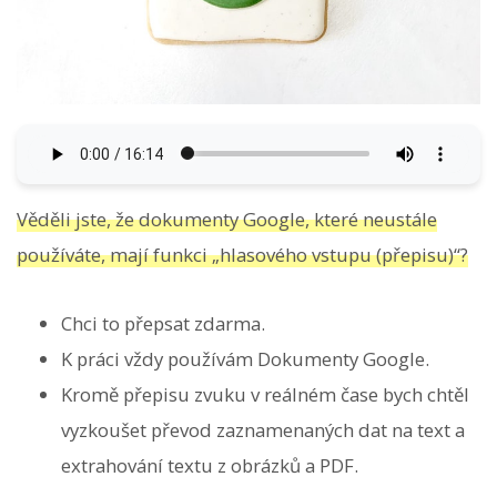
Věděli jste, že dokumenty Google, které neustále
používáte, mají funkci „hlasového vstupu (přepisu)“?
Chci to přepsat zdarma.
K práci vždy používám Dokumenty Google.
Kromě přepisu zvuku v reálném čase bych chtěl
vyzkoušet převod zaznamenaných dat na text a
extrahování textu z obrázků a PDF.