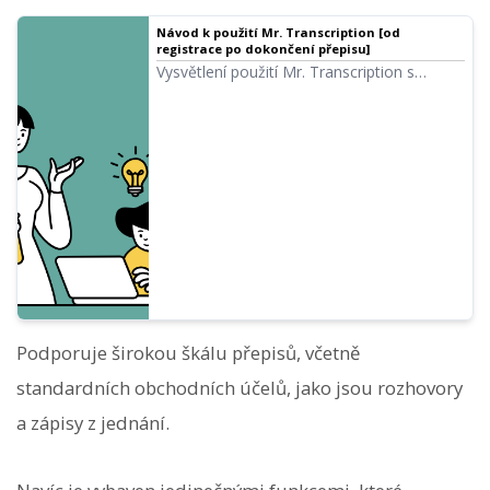
Návod k použití Mr. Transcription [od
registrace po dokončení přepisu]
Vysvětlení použití Mr. Transcription s
obrázky, od registrace, nahrávání až po
kontrolu výsledků. Shrnuje také plány cen a
užitečné funkce, jako je AI shrnutí a export
titulků.
Podporuje širokou škálu přepisů, včetně
standardních obchodních účelů, jako jsou rozhovory
a zápisy z jednání.