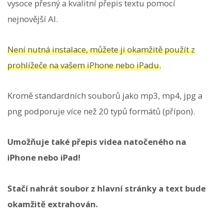
vysoce přesný a kvalitní přepis textu pomocí
nejnovější AI.
Není nutná instalace, můžete ji okamžitě použít z
prohlížeče na vašem iPhone nebo iPadu.
Kromě standardních souborů jako mp3, mp4, jpg a
png podporuje více než 20 typů formátů (přípon).
Umožňuje také přepis videa natočeného na
iPhone nebo iPad!
Stačí nahrát soubor z hlavní stránky a text bude
okamžitě extrahován.