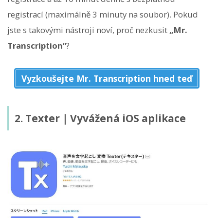
registrací (maximálně 3 minuty na soubor). Pokud
jste s takovými nástroji noví, proč nezkusit
„Mr.
Transcription“
?
Vyzkoušejte Mr. Transcription hned teď
2. Texter｜Vyvážená iOS aplikace