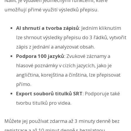
Navíc je vybaven jedinečnými funkcemi, které
umožňují přímé využití výsledků přepisu.
AI shrnutí a tvorba zápisů
: Jedním kliknutím
lze shrnout výsledky přepisu do 3 řádků, vytvořit
zápis z jednání a analyzovat obsah.
Podpora 100 jazyků
: Zvukové záznamy a
hlasové poznámky v cizích jazycích, jako je
angličtina, korejština a čínština, lze přepisovat
přímo.
Export souborů titulků SRT
: Podporuje také
tvorbu titulků pro videa.
Můžete jej používat zdarma až 3 minuty denně bez
registrace a až 10 minut denně s bezplatnou