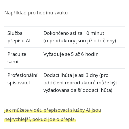
Například pro hodinu zvuku
Služba
Dokončeno asi za 10 minut
přepisu AI
(reproduktory jsou již odděleny)
Pracujte
Vyžaduje se 5 až 6 hodin
sami
Profesionální
Dodací lhůta je asi 3 dny (pro
spisovatel
oddělení reproduktorů může být
vyžadována další dodací lhůta)
Jak můžete vidět, přepisovací služby AI jsou
nejrychlejší, pokud jde o přepis.