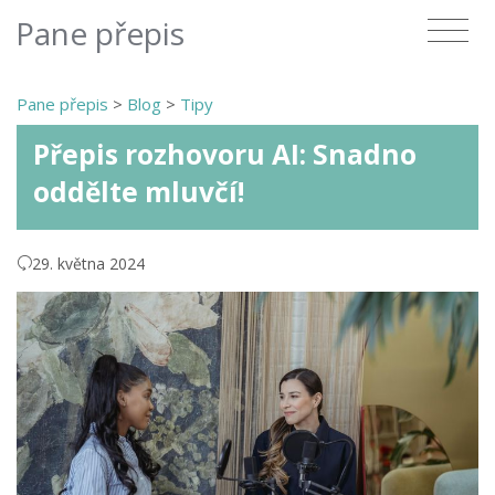
Pane přepis
Pane přepis
>
Blog
>
Tipy
Přepis rozhovoru AI: Snadno
oddělte mluvčí!
29. května 2024