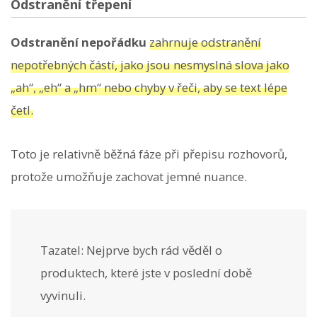
Odstranění třepení
Odstranění nepořádku
zahrnuje odstranění
nepotřebných částí, jako jsou nesmyslná slova jako
„ah“, „eh“ a „hm“ nebo chyby v řeči, aby se text lépe
četl.
Toto je relativně běžná fáze při přepisu rozhovorů,
protože umožňuje zachovat jemné nuance.
Tazatel: Nejprve bych rád věděl o
produktech, které jste v poslední době
vyvinuli.