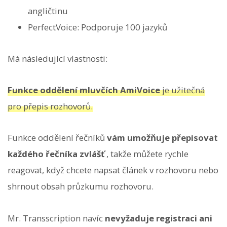
angličtinu
PerfectVoice: Podporuje 100 jazyků
Má následující vlastnosti:
Funkce oddělení mluvčích AmiVoice
je užitečná
pro přepis rozhovorů.
Funkce oddělení řečníků
vám umožňuje přepisovat
každého řečníka zvlášť
, takže můžete rychle
reagovat, když chcete napsat článek v rozhovoru nebo
shrnout obsah průzkumu rozhovoru.
Mr. Transscription navíc
nevyžaduje registraci ani