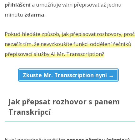
přihlášení
a umožňuje vám přepisovat až jednu
minutu
zdarma
.
Pokud hledáte způsob, jak přepisovat rozhovory, proč
nezačít tím, že nevyzkoušíte funkci oddělení řečníků
přepisovací služby AI Mr. Transscription?
Zkuste Mr. Transscription nyní →
Jak přepsat rozhovor s panem
Transkripcí
Nyní podrobně vysvětlím
proces přepisu (přepisu)