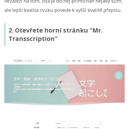
nezáleží na tom, zda je do něj přimíchán nějaký šum,
ale lepší kvalita zvuku povede k vyšší kvalitě přepisu.
2. Otevřete horní stránku "Mr.
Transscription"