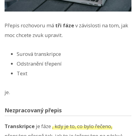
Přepis rozhovoru má
tři fáze
v závislosti na tom, jak
moc chcete zvuk upravit.
Surová transkripce
Odstranění třepení
Text
je.
Nezpracovaný přepis
Transkripce
je fáze
, kdy je to, co bylo řečeno,
přepsáno přesně tak, jak to je (přepsáno na pásku)
.