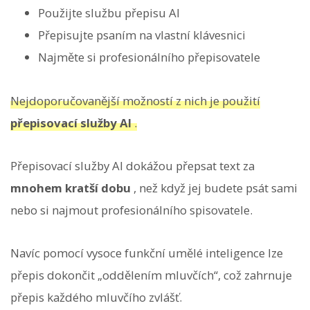
Použijte službu přepisu AI
Přepisujte psaním na vlastní klávesnici
Najměte si profesionálního přepisovatele
Nejdoporučovanější možností z nich je použití
přepisovací služby AI
.
Přepisovací služby AI dokážou přepsat text za
mnohem kratší dobu
, než když jej budete psát sami
nebo si najmout profesionálního spisovatele.
Navíc pomocí vysoce funkční umělé inteligence lze
přepis dokončit „oddělením mluvčích“, což zahrnuje
přepis každého mluvčího zvlášť.