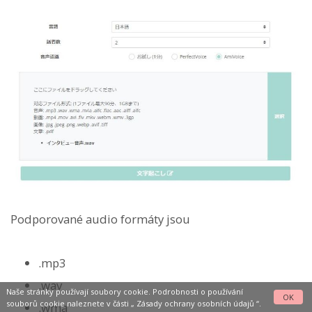
Podporované audio formáty jsou
.mp3
.wav
Naše stránky používají soubory cookie. Podrobnosti o používání
OK
souborů cookie naleznete v části „
Zásady ochrany osobních údajů
“.
.wma