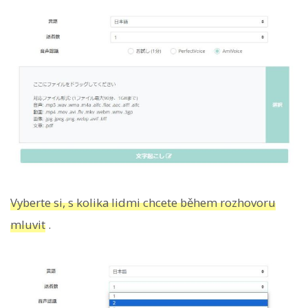
Vyberte si, s kolika lidmi chcete během rozhovoru
mluvit
.