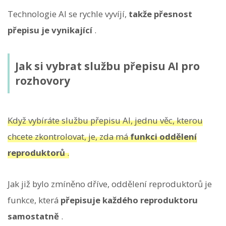
Technologie AI se rychle vyvíjí,
takže přesnost
přepisu je vynikající
.
Jak si vybrat službu přepisu AI pro
rozhovory
Když vybíráte službu přepisu AI, jednu věc, kterou
chcete zkontrolovat, je, zda má
funkci oddělení
reproduktorů
.
Jak již bylo zmíněno dříve, oddělení reproduktorů je
funkce, která
přepisuje každého reproduktoru
samostatně
.