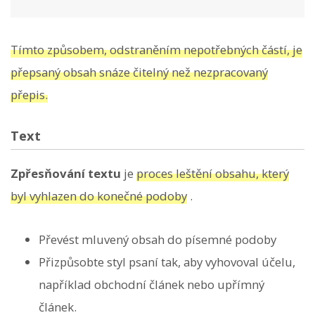
Tímto způsobem, odstraněním nepotřebných částí, je
přepsaný obsah snáze čitelný než nezpracovaný
přepis.
Text
Zpřesňování textu
je
proces leštění obsahu, který
byl vyhlazen do konečné podoby
.
Převést mluvený obsah do písemné podoby
Přizpůsobte styl psaní tak, aby vyhovoval účelu,
například obchodní článek nebo upřímný
článek.