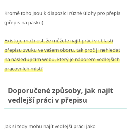
Kromě toho jsou k dispozici různé úlohy pro přepis
(přepis na pásku).
Existuje možnost, že můžete najít práci v oblasti
přepisu zvuku ve vašem oboru, tak proč ji nehledat
na následujícím webu, který je náborem vedlejších
pracovních míst?
Doporučené způsoby, jak najít
vedlejší práci v přepisu
Jak si tedy mohu najít vedlejší práci jako