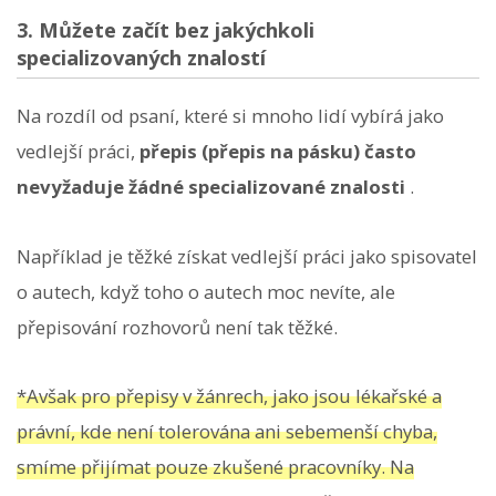
3. Můžete začít bez jakýchkoli
specializovaných znalostí
Na rozdíl od psaní, které si mnoho lidí vybírá jako
vedlejší práci,
přepis (přepis na pásku) často
nevyžaduje žádné specializované znalosti
.
Například je těžké získat vedlejší práci jako spisovatel
o autech, když toho o autech moc nevíte, ale
přepisování rozhovorů není tak těžké.
*Avšak pro přepisy v žánrech, jako jsou lékařské a
právní, kde není tolerována ani sebemenší chyba,
smíme přijímat pouze zkušené pracovníky. Na