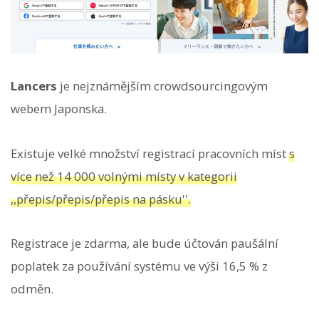
Lancers
je nejznámějším crowdsourcingovým
webem Japonska.
Existuje velké množství registrací pracovních míst
s
více než 14 000 volnými místy v kategorii
,,přepis/přepis/přepis na pásku''.
Registrace je zdarma, ale bude účtován paušální
poplatek za používání systému ve výši 16,5 % z
odměn.