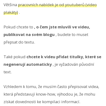
Většina
pracovních nabídek je od youtuberů (video
plakáty)
.
Pokud chcete to
, o čem jste mluvili ve videu,
publikovat na svém blogu
, budete to muset
přepsat do textu.
Také pokud
chcete k videu přidat titulky, které se
negenerují automaticky
, je vyžadován původní
text.
Vzhledem k tomu, že musím často přepisovat videa,
která představují know-how, výhodou je, že mohu
získat dovednosti ke kompilaci informací.