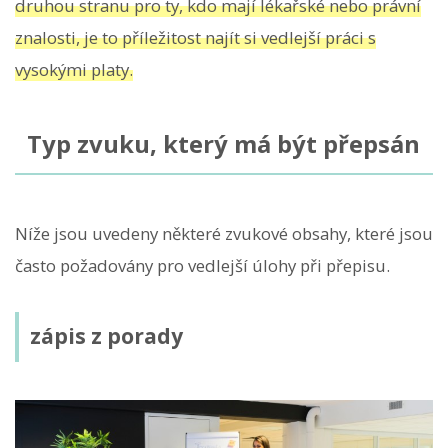
druhou stranu pro ty, kdo mají lékařské nebo právní
znalosti, je to příležitost najít si vedlejší práci s
vysokými platy.
Typ zvuku, který má být přepsán
Níže jsou uvedeny některé zvukové obsahy, které jsou
často požadovány pro vedlejší úlohy při přepisu.
zápis z porady