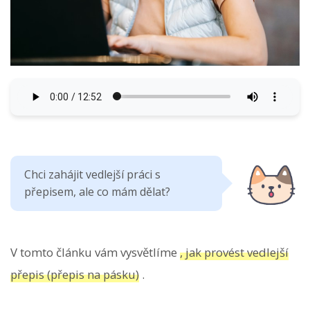
Chci zahájit vedlejší práci s
přepisem, ale co mám dělat?
V tomto článku vám vysvětlíme
, jak provést vedlejší
přepis (přepis na pásku)
.