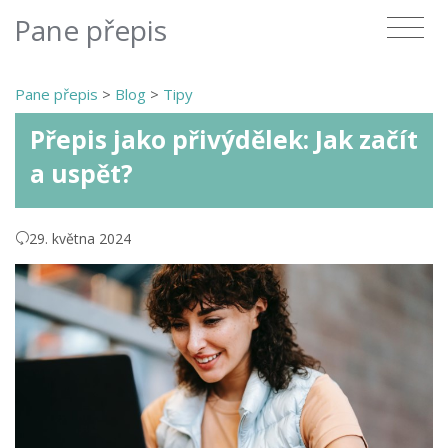
Pane přepis
Pane přepis
>
Blog
>
Tipy
Přepis jako přivýdělek: Jak začít
a uspět?
29. května 2024