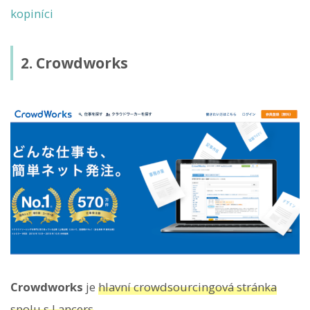
kopiníci
2. Crowdworks
Crowdworks
je
hlavní crowdsourcingová stránka
spolu s Lancers
.