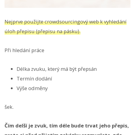
Nejprve použijte crowdsourcingový web k vyhledání
úloh přepisu (přepisu na pásku).
Při hledání práce
Délka zvuku, který má být přepsán
Termín dodání
Výše odměny
šek.
Čím delší je zvuk, tím déle bude trvat jeho přepis,