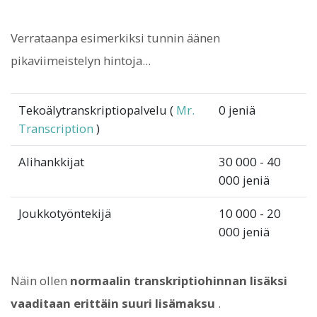
Verrataanpa esimerkiksi tunnin äänen
pikaviimeistelyn hintoja...
Tekoälytranskriptiopalvelu (
Mr.
0 jeniä
Transcription
)
Alihankkijat
30 000 - 40
000 jeniä
Joukkotyöntekijä
10 000 - 20
000 jeniä
Näin ollen
normaalin transkriptiohinnan lisäksi
vaaditaan erittäin suuri lisämaksu
.