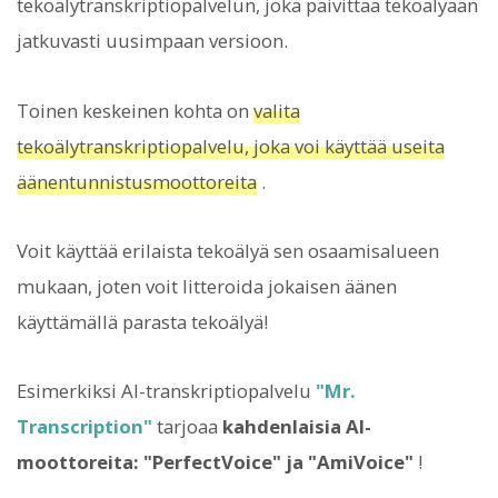
tekoälytranskriptiopalvelun, joka päivittää tekoälyään
jatkuvasti uusimpaan versioon.
Toinen keskeinen kohta on
valita
tekoälytranskriptiopalvelu, joka voi käyttää useita
äänentunnistusmoottoreita
.
Voit käyttää erilaista tekoälyä sen osaamisalueen
mukaan, joten voit litteroida jokaisen äänen
käyttämällä parasta tekoälyä!
Esimerkiksi AI-transkriptiopalvelu
"Mr.
Transcription"
tarjoaa
kahdenlaisia ​​AI-
moottoreita: "PerfectVoice" ja "AmiVoice"
!