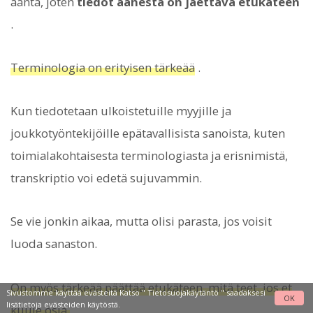
ääntä, joten
tiedot äänestä on jaettava etukäteen
.
Terminologia on erityisen tärkeää
.
Kun tiedotetaan ulkoistetuille myyjille ja
joukkotyöntekijöille epätavallisista sanoista, kuten
toimialakohtaisesta terminologiasta ja erisnimistä,
transkriptio voi edetä sujuvammin.
Se vie jonkin aikaa, mutta olisi parasta, jos voisit
luoda sanaston.
On myös tärkeää päättää etukäteen, mitä teet, jos et
Sivustomme käyttää evästeitä Katso "
Tietosuojakäytäntö
" saadaksesi
OK
lisätietoja evästeiden käytöstä.
kuule osia.