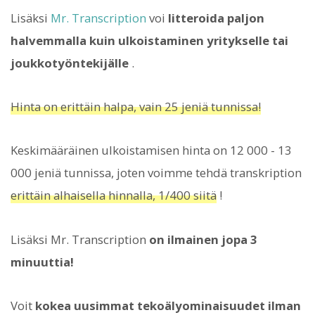
Lisäksi
Mr. Transcription
voi
litteroida paljon
halvemmalla kuin ulkoistaminen yritykselle tai
joukkotyöntekijälle
.
Hinta on erittäin halpa, vain 25 jeniä tunnissa!
Keskimääräinen ulkoistamisen hinta on 12 000 - 13
000 jeniä tunnissa, joten voimme tehdä transkription
erittäin alhaisella hinnalla, 1/400 siitä
!
Lisäksi Mr. Transcription
on ilmainen jopa 3
minuuttia!
Voit
kokea uusimmat tekoälyominaisuudet ilman