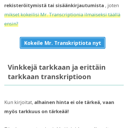
rekisteröitymistä tai sisäänkirjautumista
, joten
mikset kokeilisi Mr. Transcriptionia ilmaiseksi täällä
ensin?
Kokeile Mr. Transkriptiota nyt
Vinkkejä tarkkaan ja erittäin
tarkkaan transkriptioon
Kun kirjoitat,
alhainen hinta ei ole tärkeä, vaan
myös tarkkuus on tärkeää!