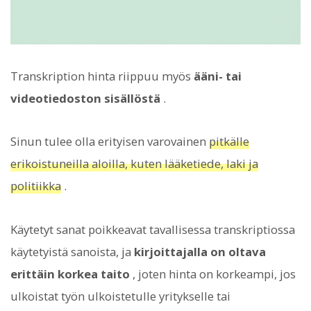
Transkription hinta riippuu myös
ääni- tai
videotiedoston sisällöstä
.
Sinun tulee olla erityisen varovainen
pitkälle
erikoistuneilla aloilla, kuten lääketiede, laki ja
politiikka
.
Käytetyt sanat poikkeavat tavallisessa transkriptiossa
käytetyistä sanoista, ja
kirjoittajalla on oltava
erittäin korkea taito
, joten hinta on korkeampi, jos
ulkoistat työn ulkoistetulle yritykselle tai