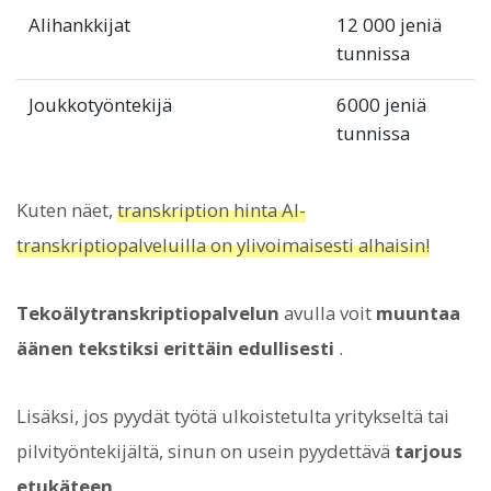
Alihankkijat
12 000 jeniä
tunnissa
Joukkotyöntekijä
6000 jeniä
tunnissa
Kuten näet,
transkription hinta AI-
transkriptiopalveluilla on ylivoimaisesti alhaisin!
Tekoälytranskriptiopalvelun
avulla voit
muuntaa
äänen tekstiksi erittäin edullisesti
.
Lisäksi, jos pyydät työtä ulkoistetulta yritykseltä tai
pilvityöntekijältä, sinun on usein pyydettävä
tarjous
etukäteen
.