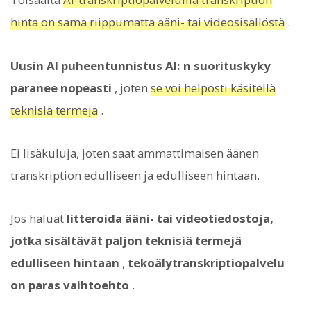
hinta on sama riippumatta ääni- tai videosisällöstä
.
Uusin AI puheentunnistus AI: n suorituskyky
paranee nopeasti
, joten
se voi helposti käsitellä
teknisiä termejä
.
Ei lisäkuluja, joten saat ammattimaisen äänen
transkription edulliseen ja edulliseen hintaan.
Jos haluat
litteroida ääni- tai videotiedostoja,
jotka sisältävät paljon teknisiä termejä
edulliseen hintaan
,
tekoälytranskriptiopalvelu
on paras vaihtoehto
.