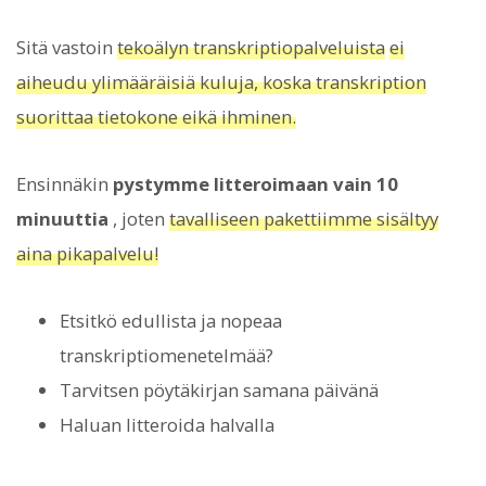
Sitä vastoin
tekoälyn transkriptiopalveluista
ei
aiheudu ylimääräisiä kuluja, koska transkription
suorittaa tietokone eikä ihminen.
Ensinnäkin
pystymme litteroimaan vain 10
minuuttia
, joten
tavalliseen pakettiimme sisältyy
aina pikapalvelu!
Etsitkö edullista ja nopeaa
transkriptiomenetelmää?
Tarvitsen pöytäkirjan samana päivänä
Haluan litteroida halvalla