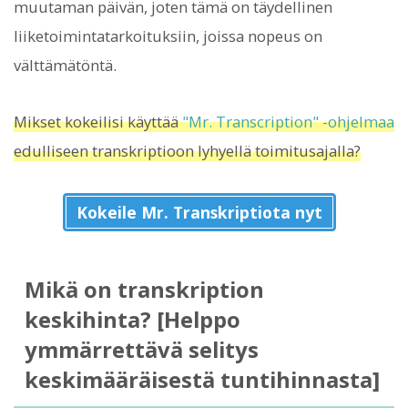
muutaman päivän, joten tämä on täydellinen
liiketoimintatarkoituksiin, joissa nopeus on
välttämätöntä.
Mikset kokeilisi käyttää
"Mr. Transcription" -ohjelmaa
edulliseen transkriptioon lyhyellä toimitusajalla?
Kokeile Mr. Transkriptiota nyt
Mikä on transkription
keskihinta? [Helppo
ymmärrettävä selitys
keskimääräisestä tuntihinnasta]