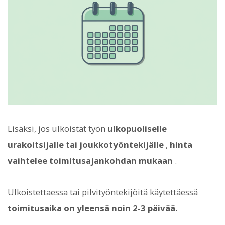
Lisäksi, jos ulkoistat työn
ulkopuoliselle
urakoitsijalle tai joukkotyöntekijälle
,
hinta
vaihtelee toimitusajankohdan mukaan
.
Ulkoistettaessa tai pilvityöntekijöitä käytettäessä
toimitusaika on yleensä noin 2-3 päivää.