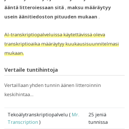
ääntä litteroiessaan sitä
,
maksu määräytyy
usein äänitiedoston pituuden mukaan
.
AI-transkriptiopalveluissa käytettävissä oleva
transkriptioaika määräytyy kuukausisuunnitelmasi
mukaan.
Vertaile tuntihintoja
Vertaillaan yhden tunnin äänen litteroinnin
keskihintaa...
Tekoälytranskriptiopalvelu (
Mr.
25 jeniä
Transcription
)
tunnissa