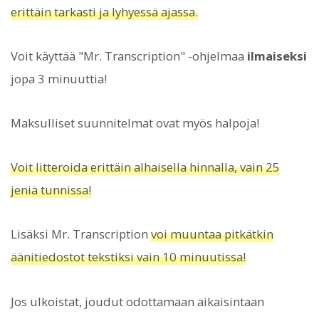
erittäin tarkasti ja lyhyessä ajassa.
Voit käyttää "Mr. Transcription" -ohjelmaa
ilmaiseksi
jopa 3 minuuttia!
Maksulliset suunnitelmat ovat myös halpoja!
Voit litteroida erittäin alhaisella hinnalla, vain 25
jeniä tunnissa!
Lisäksi Mr. Transcription
voi muuntaa pitkätkin
äänitiedostot tekstiksi vain 10 minuutissa!
Jos ulkoistat, joudut odottamaan aikaisintaan