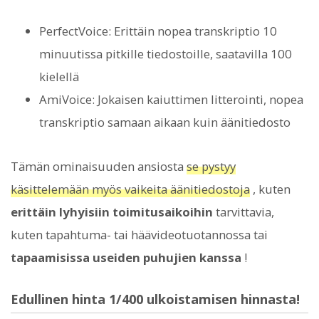
PerfectVoice: Erittäin nopea transkriptio 10
minuutissa pitkille tiedostoille, saatavilla 100
kielellä
AmiVoice: Jokaisen kaiuttimen litterointi, nopea
transkriptio samaan aikaan kuin äänitiedosto
Tämän ominaisuuden ansiosta
se pystyy
käsittelemään myös vaikeita äänitiedostoja
, kuten
erittäin lyhyisiin toimitusaikoihin
tarvittavia,
kuten tapahtuma- tai häävideotuotannossa tai
tapaamisissa useiden puhujien kanssa
!
Edullinen hinta 1/400 ulkoistamisen hinnasta!