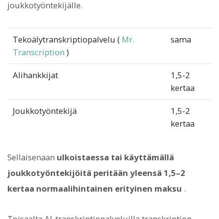
joukkotyöntekijälle.
Tekoälytranskriptiopalvelu (
Mr.
sama
Transcription
)
Alihankkijat
1,5-2
kertaa
Joukkotyöntekijä
1,5-2
kertaa
Sellaisenaan
ulkoistaessa tai käyttämällä
joukkotyöntekijöitä peritään yleensä 1,5–2
kertaa normaalihintainen erityinen maksu
.
Toisaalta
AI-transkriptiopalveluilla transkription