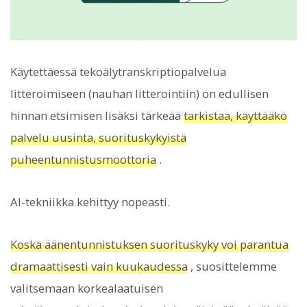
Käytettäessä tekoälytranskriptiopalvelua
litteroimiseen (nauhan litterointiin) on edullisen
hinnan etsimisen lisäksi tärkeää
tarkistaa, käyttääkö
palvelu uusinta, suorituskykyistä
puheentunnistusmoottoria
.
AI-tekniikka kehittyy nopeasti.
Koska äänentunnistuksen suorituskyky voi parantua
dramaattisesti vain kuukaudessa
, suosittelemme
valitsemaan korkealaatuisen