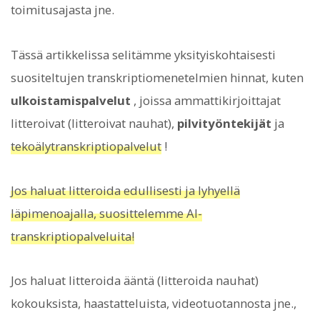
toimitusajasta jne.
Tässä artikkelissa selitämme yksityiskohtaisesti
suositeltujen transkriptiomenetelmien hinnat, kuten
ulkoistamispalvelut
, joissa ammattikirjoittajat
litteroivat (litteroivat nauhat),
pilvityöntekijät
ja
tekoälytranskriptiopalvelut
!
Jos haluat litteroida edullisesti ja lyhyellä
läpimenoajalla, suosittelemme AI-
transkriptiopalveluita!
Jos haluat litteroida ääntä (litteroida nauhat)
kokouksista, haastatteluista, videotuotannosta jne.,